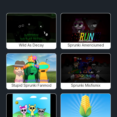
Wild As Decay
Sprunki Americiumed
Stupid Sprunki Fanmod
Sprunki Misfismix