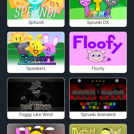
Spfundi
Sprunki DX
Sponkers
Floofy
Foggy Like Wind
Sprunki Animated