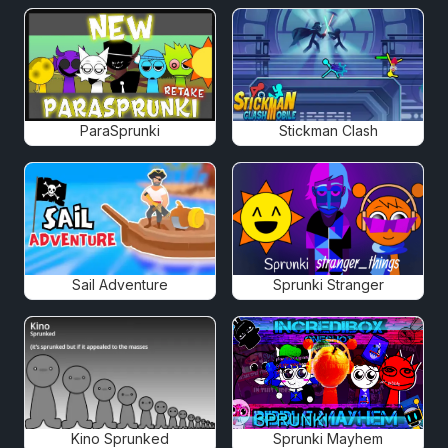
ParaSprunki
Stickman Clash
Sail Adventure
Sprunki Stranger
Kino Sprunked
Sprunki Mayhem