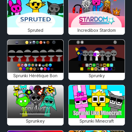
Spruted
Incredibox Stardom
Sprunki Hérétique Bon
Sprunky
Sprunkey
Sprunki Minecraft