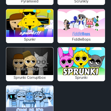
Pyramixed
Scrunkly
Spunkr
FiddleBops
Sprunki Corruptbox
Sprunki