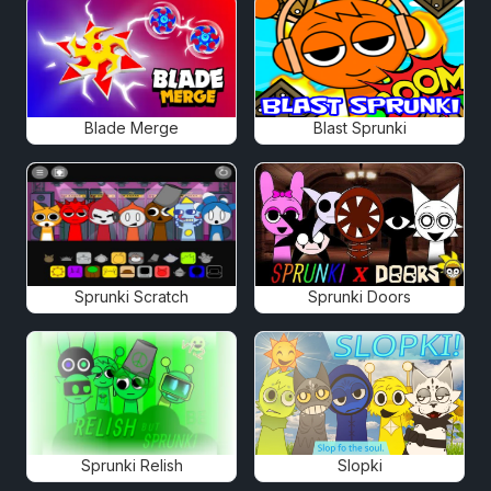
Blade Merge
Blast Sprunki
Sprunki Scratch
Sprunki Doors
Sprunki Relish
Slopki