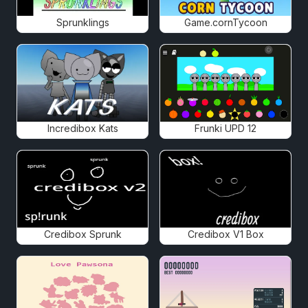
Sprunklings
Game.cornTycoon
Incredibox Kats
Frunki UPD 12
Credibox Sprunk
Credibox V1 Box