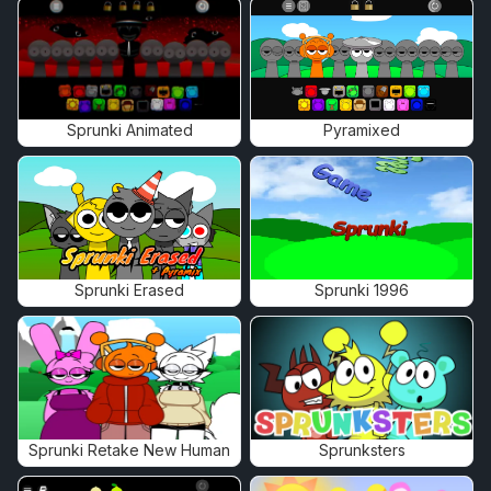
Sprunki Animated
Pyramixed
Sprunki Erased
Sprunki 1996
Sprunki Retake New Human
Sprunksters