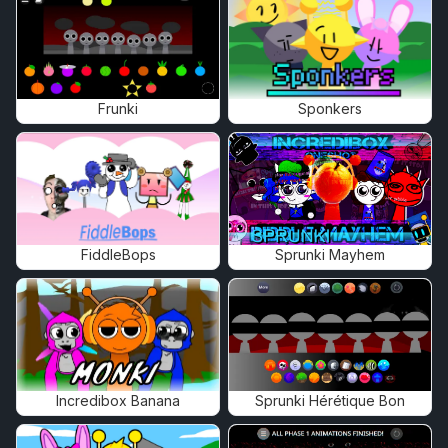
Frunki
Sponkers
FiddleBops
Sprunki Mayhem
Incredibox Banana
Sprunki Hérétique Bon