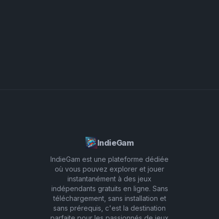
votre progression. Le contenu communautaire
votre progression, défiez-vous avec des rythmes
vibrant et les mises à jour régulières garantissent
et des combinaisons plus complexes pour
que le jeu reste frais, donnant aux joueurs des
améliorer votre créativité et votre gameplay.
opportunités infinies de collaborer, partager des
N'oubliez pas de participer aux fonctionnalités
créations et participer à des défis.
inspirées de Pibble Mayhem : participez aux défis
hebdomadaires, partagez vos créations et
collaborez avec d'autres pour découvrir de
nouvelles façons d'exprimer votre vision
musicale.
IndieGam
IndieGam est une plateforme dédiée
où vous pouvez explorer et jouer
instantanément à des jeux
indépendants gratuits en ligne. Sans
téléchargement, sans installation et
sans prérequis, c'est la destination
parfaite pour les passionnés de jeux