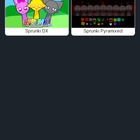
Sprunki DX
Sprunki Pyramixed