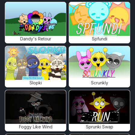
Dandy's Retour
Spfundi
Slopki
Scrunkly
Foggy Like Wind
Sprunki Swap