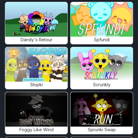
Dandy's Retour
Spfundi
Slopki
Scrunkly
Foggy Like Wind
Sprunki Swap