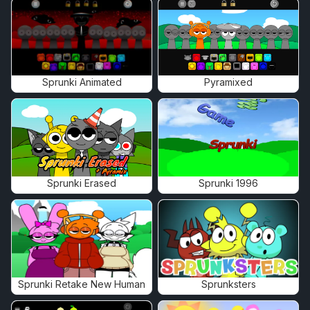
Sprunki Animated
Pyramixed
Sprunki Erased
Sprunki 1996
Sprunki Retake New Human
Sprunksters