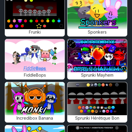
Frunki
Sponkers
FiddleBops
Sprunki Mayhem
Incredibox Banana
Sprunki Hérétique Bon