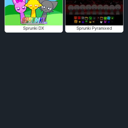
Sprunki DX
Sprunki Pyramixed