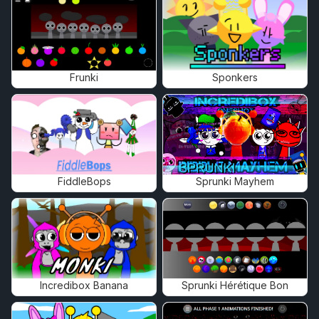
Frunki
Sponkers
FiddleBops
Sprunki Mayhem
Incredibox Banana
Sprunki Hérétique Bon