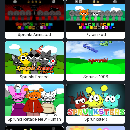
Sprunki Animated
Pyramixed
Sprunki Erased
Sprunki 1996
Sprunki Retake New Human
Sprunksters