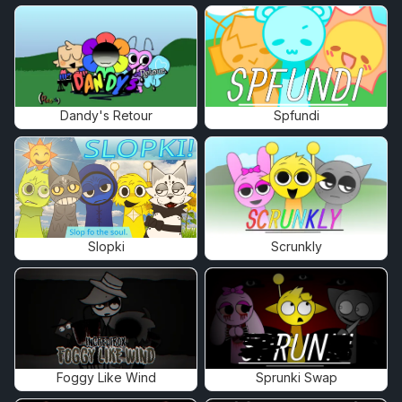
Dandy's Retour
Spfundi
Slopki
Scrunkly
Foggy Like Wind
Sprunki Swap