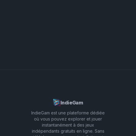
profiter pleinement de l'expérience multijoueur
incite les joueurs à revenir pour encore plus de
immersive. Restez à jour avec les nouvelles
plaisir !
fonctionnalités et défis en suivant les mises à jour
du jeu, et n'oubliez pas de participer aux
événements spéciaux pour débloquer des
récompenses uniques. En vous plongeant dans
ces aspects de Frunki UPD 12, vous améliorerez
votre gameplay et garderez l'aventure renouvelée
!
IndieGam
IndieGam est une plateforme dédiée
où vous pouvez explorer et jouer
instantanément à des jeux
indépendants gratuits en ligne. Sans