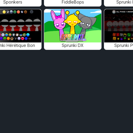
Sponkers
FiddleBops
Sprunki
nki Hérétique Bon
Sprunki DX
Sprunki 