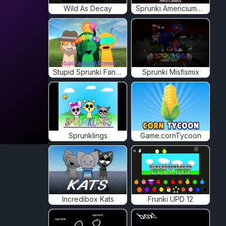
Wild As Decay
Sprunki Americiumed
Stupid Sprunki Fanmod
Sprunki Misfismix
Sprunklings
Game.cornTycoon
Incredibox Kats
Frunki UPD 12