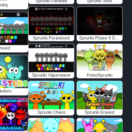
Sprunki Parasite
Sprunki 1996
nkly
Sprunki Pyramixed
Sprunki Phase 6 Definitive
mixed
Sprunki Vaporwave
PoisoSprunki
ksters
Sprunki Chess
Sprunki Erased