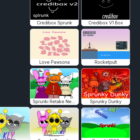
Credibox Sprunk
Credibox V1 Box
Love Pawsona
Rocketpult
Sprunki Retake New Human
Sprunky Dunky