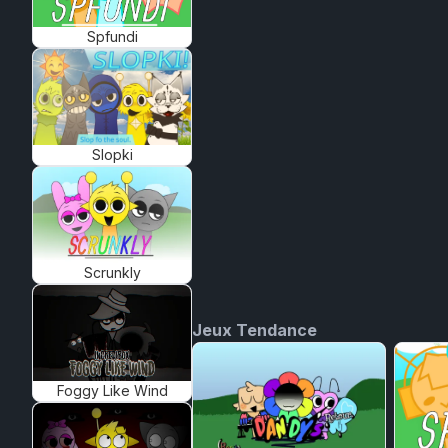
Spfundi
Slopki
Scrunkly
Jeux Tendance
Foggy Like Wind