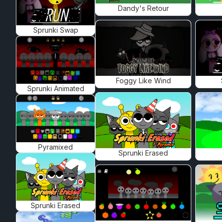
Dandy's Retour
Sprunki Swap
Foggy Like Wind
Sprunki Animated
Pyramixed
Sprunki Erased
Sprunki Erased