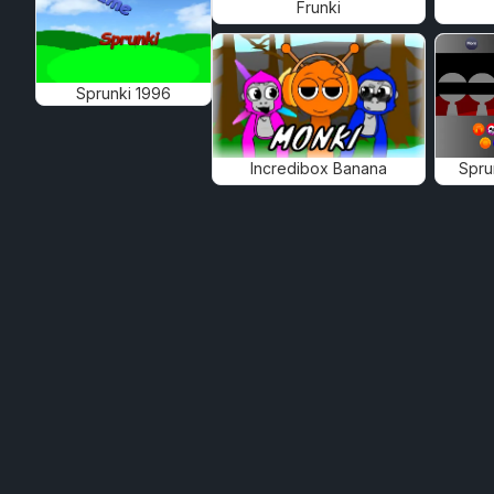
Frunki
Sprunki 1996
Incredibox Banana
Spru