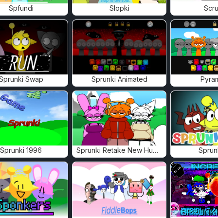
Spfundi
Slopki
Scru
Sprunki Swap
Sprunki Animated
Pyra
Sprunki 1996
Sprunki Retake New Human
Sprun