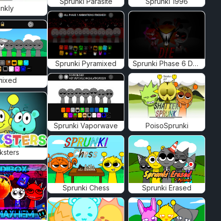
Sprunki Parasite
Sprunki 1996
nkly
Sprunki Pyramixed
Sprunki Phase 6 Definitive
mixed
Sprunki Vaporwave
PoisoSprunki
ksters
Sprunki Chess
Sprunki Erased