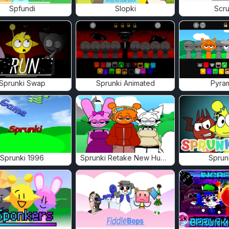
Spfundi
Slopki
Scru
Sprunki Swap
Sprunki Animated
Pyra
Sprunki 1996
Sprunki Retake New Human
Sprun