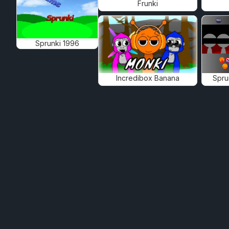
Frunki
Sprunki 1996
Incredibox Banana
Spru