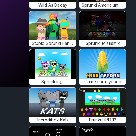
Wild As Decay
Sprunki Americiumed
s
Stupid Sprunki Fanmod
Sprunki Misfismix
Sprunklings
Game.cornTycoon
Incredibox Kats
Frunki UPD 12