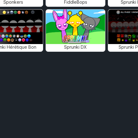
Sponkers
FiddleBops
Sprunki
nki Hérétique Bon
Sprunki DX
Sprunki 