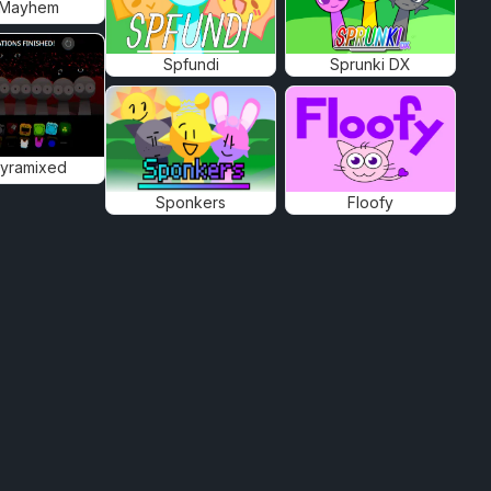
 Mayhem
Spfundi
Sprunki DX
Pyramixed
Sponkers
Floofy