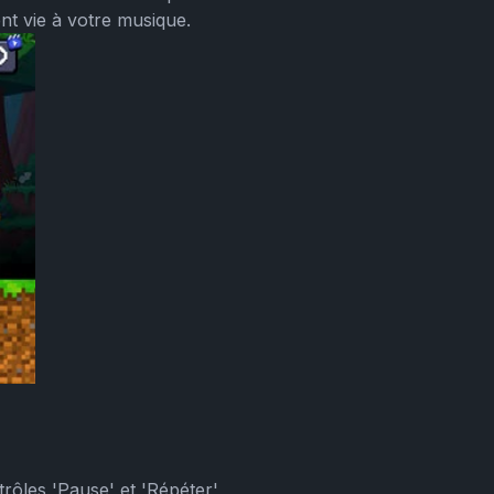
t vie à votre musique.
rôles 'Pause' et 'Répéter'