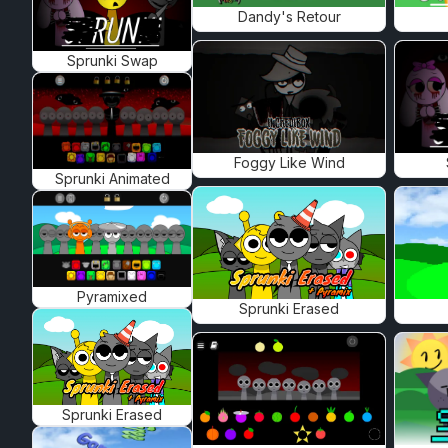
Dandy's Retour
Sprunki Swap
Foggy Like Wind
Sprunki Animated
Pyramixed
Sprunki Erased
Sprunki Erased