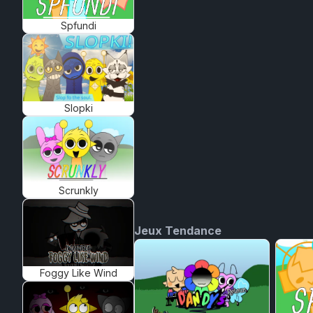
Spfundi
Slopki
Scrunkly
Jeux Tendance
Foggy Like Wind