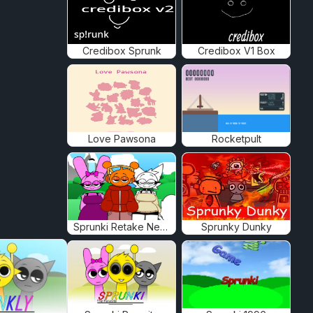
Credibox Sprunk
Credibox V1 Box
Love Pawsona
Rocketpult
Sprunki Retake New Human
Sprunky Dunky