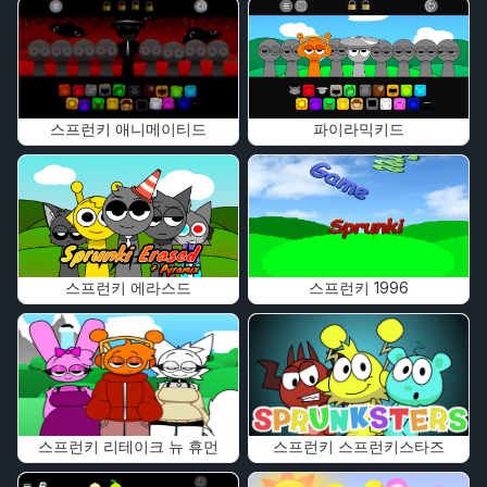
스프런키 애니메이티드
파이라믹키드
스프런키 에라스드
스프런키 1996
스프런키 리테이크 뉴 휴먼
스프런키 스프런키스타즈