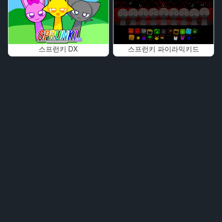
스프런키 DX
스프런키 파이라믹키드