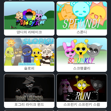
댄디의 리테이크
스폰디
슬로피
스크랭클리
포그리 라이크 윈드
스프런키 스프런키 스왑