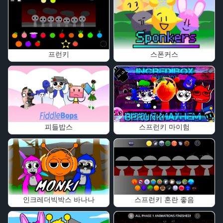
프런키
스폰커스
피들밥스
스프런키 마이험
인크레더빅박스 바나나
스프런키 혼란 좋음