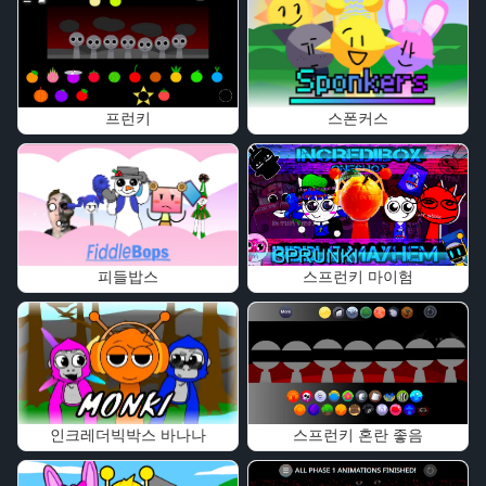
프런키
스폰커스
피들밥스
스프런키 마이험
인크레더빅박스 바나나
스프런키 혼란 좋음