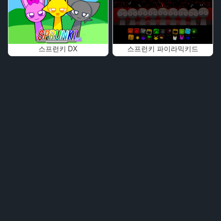
스프런키 DX
스프런키 파이라믹키드