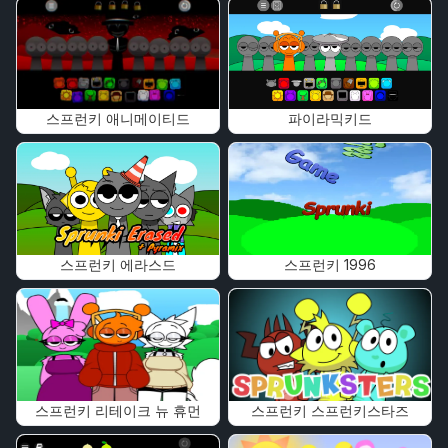
스프런키 애니메이티드
파이라믹키드
스프런키 에라스드
스프런키 1996
스프런키 리테이크 뉴 휴먼
스프런키 스프런키스타즈