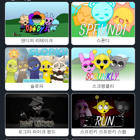
댄디의 리테이크
스폰디
슬로피
스크랭클리
포그리 라이크 윈드
스프런키 스프런키 스왑