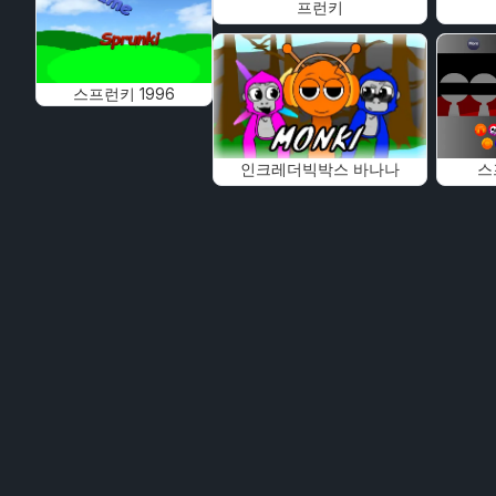
프런키
스프런키 1996
인크레더빅박스 바나나
스