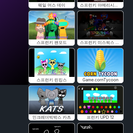
웨일 어스 데이
스프런키 아메리시움 메드
스프런키 팬모드
스프런키 미스픽스 믹스
스프런키 린킹스
Game.cornTycoon
인크레더빅박스 카츠
프런키 UPD 12