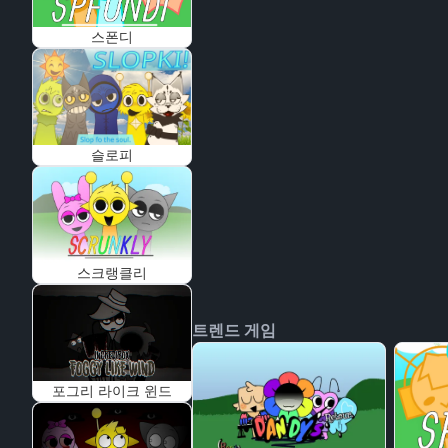
스폰디
슬로피
스크랭클리
트렌드 게임
포그리 라이크 윈드