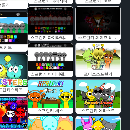
스프런키 파라시티
스프런키 1996
랭클리
스프런키 파이라믹키드
스프런키 페이즈 6 결정판
믹키드
스프런키 바이퍼웨이브
포이소스프런키
프런키스타즈
스프런키 체스
스프런키 에라스드