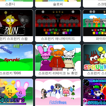
스폰디
슬로피
스크
런키 스프런키 스왑
스프런키 애니메이티드
파이라
스프런키 1996
스프런키 리테이크 뉴 휴먼
스프런키 스