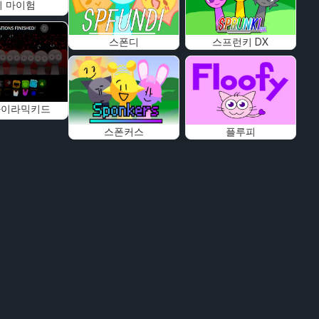
 마이험
스폰디
스프런키 DX
파이라믹키드
스폰커스
플루피