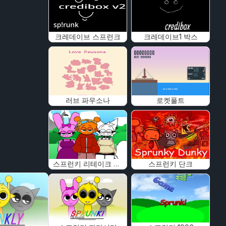
크레데이브 스프런크
크레데이브1 박스
러브 파우소나
로켓풀트
스프런키 리테이크 뉴 휴먼
스프런키 단크