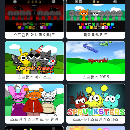
스프런키 애니메이티드
파이라믹키드
스프런키 에라스드
스프런키 1996
스프런키 리테이크 뉴 휴먼
스프런키 스프런키스타즈