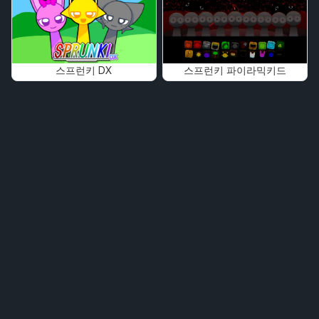
스프런키 DX
스프런키 파이라믹키드