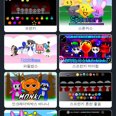
프런키
스폰커스
피들밥스
스프런키 마이험
인크레더빅박스 바나나
스프런키 혼란 좋음