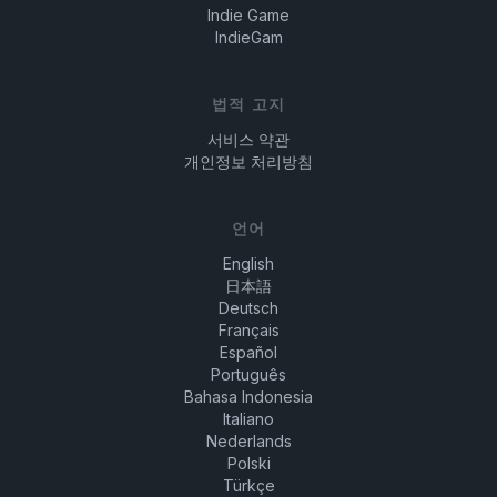
Indie Game
IndieGam
법적 고지
서비스 약관
개인정보 처리방침
언어
English
日本語
Deutsch
Français
Español
Português
Bahasa Indonesia
Italiano
Nederlands
Polski
Türkçe