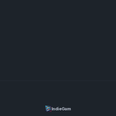
스터마이징하든 커뮤니티가 만든 모드에 빠져들든,
관적인 드래그 앤 드롭 인터페이스를 사용하여 빠르게
Incredibox Banana Mods는 독특하고 역동적인 음악
사운드를 재배열하고 다른 시퀀스를 시도해보세요. 또
표현을 위한 무한한 가능성을 제공합니다.
다른 팁은 영감과 아이디어를 얻기 위해 Incredibox
Banana 커뮤니티의 다른 사람들이 만든 트랙을 듣는
것입니다. 마지막으로, 독특한 바나나 테마 비주얼을
탐험하는 시간을 가지세요 - 때로는 창의적인 배열이
재미있는 음악 아이디어를 불러일으킬 수 있습니다!
IndieGam