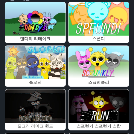
댄디의 리테이크
스폰디
슬로피
스크랭클리
포그리 라이크 윈드
스프런키 스프런키 스왑