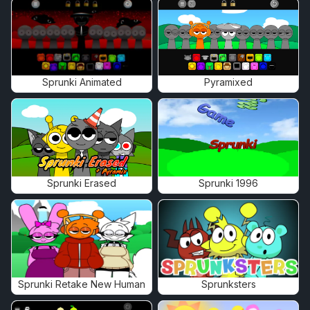
Sprunki Animated
Pyramixed
Sprunki Erased
Sprunki 1996
Sprunki Retake New Human
Sprunksters