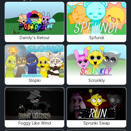
Dandy's Retour
Spfundi
Slopki
Scrunkly
Foggy Like Wind
Sprunki Swap