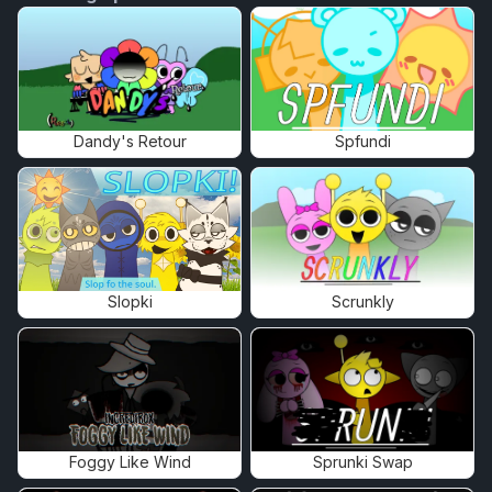
Dandy's Retour
Spfundi
Slopki
Scrunkly
Foggy Like Wind
Sprunki Swap