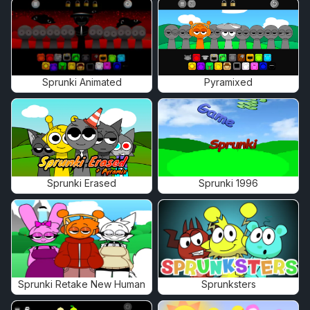
Sprunki Animated
Pyramixed
Sprunki Erased
Sprunki 1996
Sprunki Retake New Human
Sprunksters