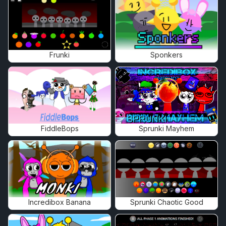
Frunki
Sponkers
FiddleBops
Sprunki Mayhem
Incredibox Banana
Sprunki Chaotic Good