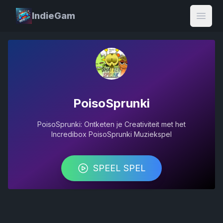
IndieGam
Open
PoisoSprunki
PoisoSprunki: Ontketen je Creativiteit met het
Incredibox PoisoSprunki Muziekspel
SPEEL SPEL