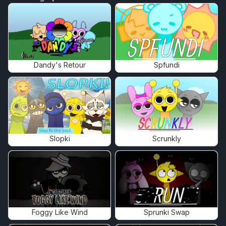
Dandy's Retour
Spfundi
Slopki
Scrunkly
Foggy Like Wind
Sprunki Swap