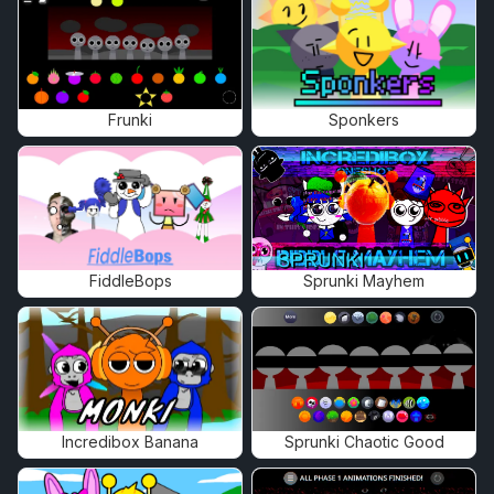
Frunki
Sponkers
FiddleBops
Sprunki Mayhem
Incredibox Banana
Sprunki Chaotic Good