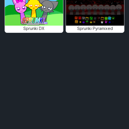
Sprunki DX
Sprunki Pyramixed