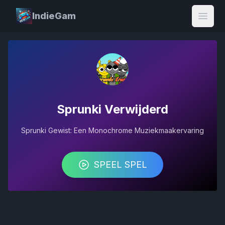
IndieGam
Open
Sprunki Verwijderd
Sprunki Gewist: Een Monochrome Muziekmaakervaring
SPEEL SPEL