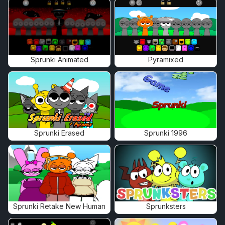
Sprunki Animated
Pyramixed
Sprunki Erased
Sprunki 1996
Sprunki Retake New Human
Sprunksters