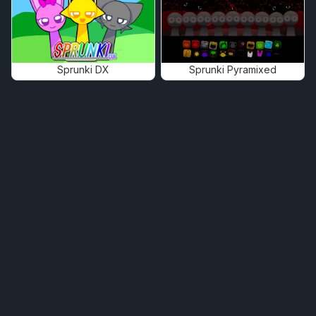
Sprunki DX
Sprunki Pyramixed