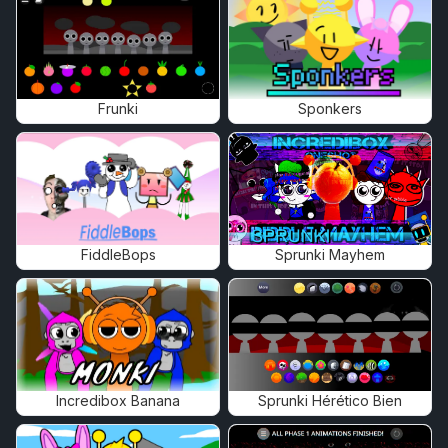
Frunki
Sponkers
FiddleBops
Sprunki Mayhem
Incredibox Banana
Sprunki Hérético Bien