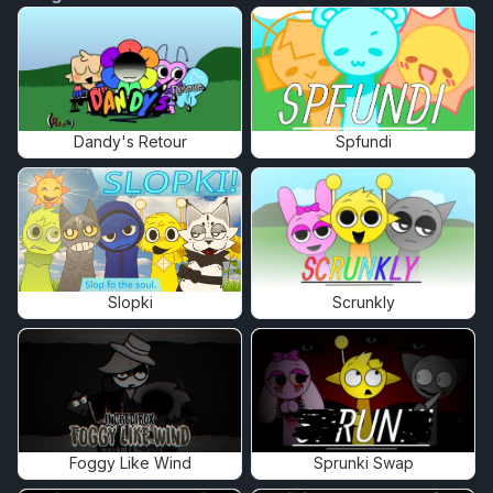
Dandy's Retour
Spfundi
Slopki
Scrunkly
Foggy Like Wind
Sprunki Swap