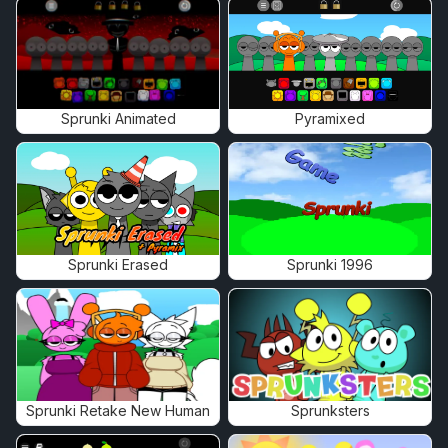
Sprunki Animated
Pyramixed
Sprunki Erased
Sprunki 1996
Sprunki Retake New Human
Sprunksters