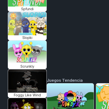
Spfundi
Slopki
Scrunkly
Juegos Tendencia
Foggy Like Wind