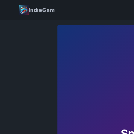
IndieGam
Sp