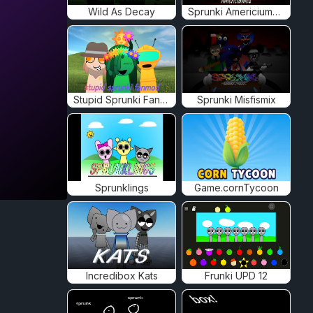
Wild As Decay
Sprunki Americiumed
Stupid Sprunki Fanmod
Sprunki Misfismix
Sprunklings
Game.cornTycoon
Incredibox Kats
Frunki UPD 12