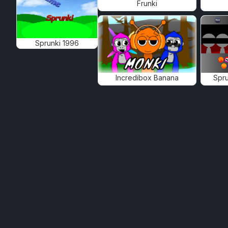
Frunki
Sprunki 1996
Incredibox Banana
Spru