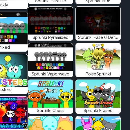
Sprunki Parasite
Sprunki 1996
nkly
Sprunki Pyramixed
Sprunki Fase 6 Definitiva
mixed
Sprunki Vaporwave
PoisoSprunki
ksters
Sprunki Chess
Sprunki Erased