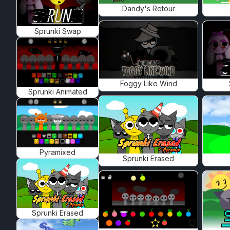
Dandy's Retour
Sprunki Swap
Foggy Like Wind
Sprunki Animated
Pyramixed
Sprunki Erased
Sprunki Erased