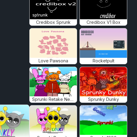
Credibox Sprunk
Credibox V1 Box
Love Pawsona
Rocketpult
Sprunki Retake New Human
Sprunky Dunky