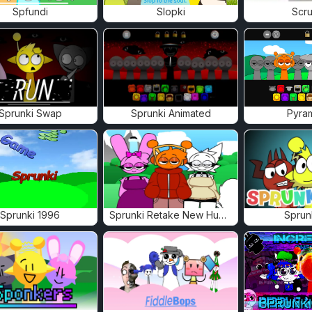
Spfundi
Slopki
Scru
Sprunki Swap
Sprunki Animated
Pyra
Sprunki 1996
Sprunki Retake New Human
Sprun