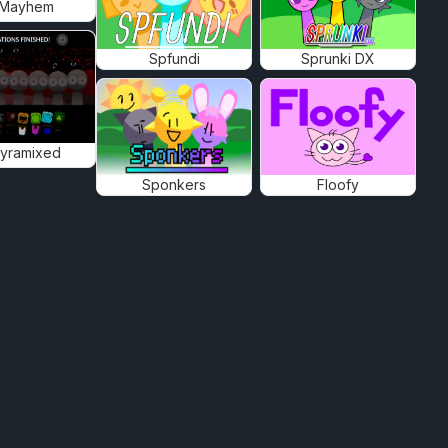
 Mayhem
Spfundi
Sprunki DX
Pyramixed
Sponkers
Floofy