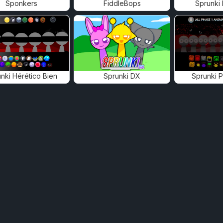
Sponkers
FiddleBops
Sprunki
nki Hérético Bien
Sprunki DX
Sprunki 