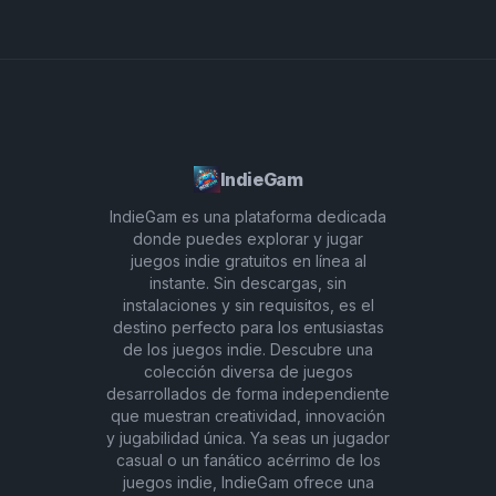
PoisoSprunki ofrece una experiencia inmersiva y
direcciones musicales. Lo más importante, no
sin igual.
apresures el proceso creativo; ¡PoisoSprunki se
trata de experimentar y descubrir qué sonidos
funcionan mejor para ti!
IndieGam
IndieGam es una plataforma dedicada
donde puedes explorar y jugar
juegos indie gratuitos en línea al
instante. Sin descargas, sin
instalaciones y sin requisitos, es el
destino perfecto para los entusiastas
de los juegos indie. Descubre una
colección diversa de juegos
desarrollados de forma independiente
que muestran creatividad, innovación
y jugabilidad única. Ya seas un jugador
casual o un fanático acérrimo de los
juegos indie, IndieGam ofrece una