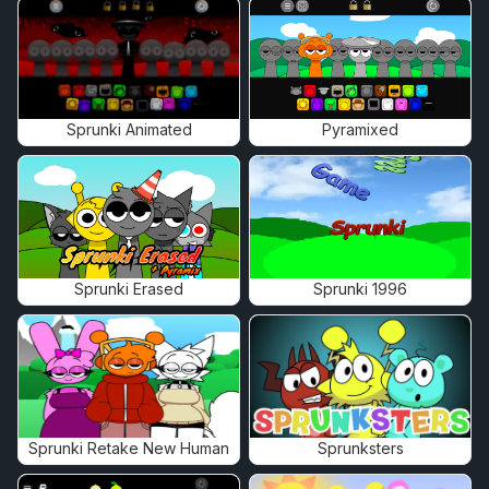
Sprunki Animated
Pyramixed
Sprunki Erased
Sprunki 1996
Sprunki Retake New Human
Sprunksters