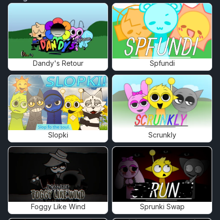
Dandy's Retour
Spfundi
Slopki
Scrunkly
Foggy Like Wind
Sprunki Swap