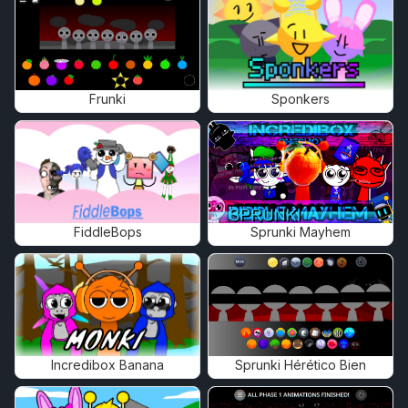
Frunki
Sponkers
FiddleBops
Sprunki Mayhem
Incredibox Banana
Sprunki Hérético Bien