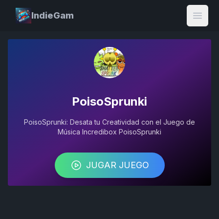
IndieGam
Open
PoisoSprunki
PoisoSprunki: Desata tu Creatividad con el Juego de
Música Incredibox PoisoSprunki
JUGAR JUEGO