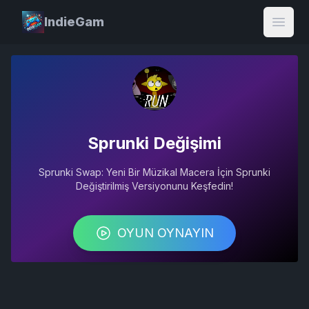
IndieGam
Open
Sprunki Değişimi
Sprunki Swap: Yeni Bir Müzikal Macera İçin Sprunki
Değiştirilmiş Versiyonunu Keşfedin!
OYUN OYNAYIN