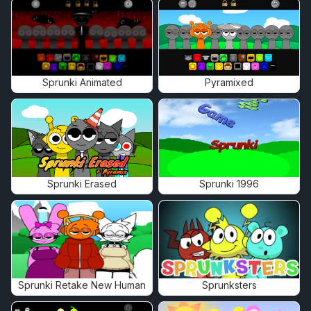
Sprunki Animated
Pyramixed
Sprunki Erased
Sprunki 1996
Sprunki Retake New Human
Sprunksters