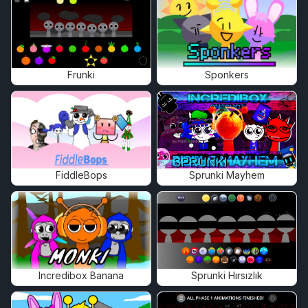
Frunki
Sponkers
FiddleBops
Sprunki Mayhem
Incredibox Banana
Sprunki Hırsızlık