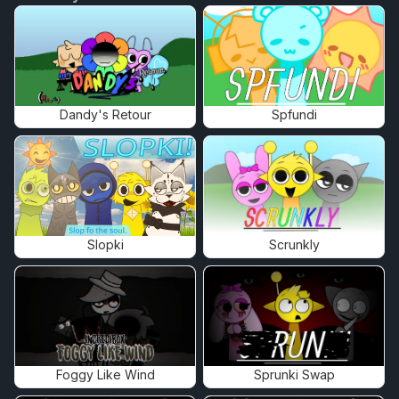
Dandy's Retour
Spfundi
Slopki
Scrunkly
Foggy Like Wind
Sprunki Swap