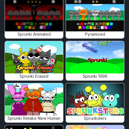
Sprunki Animated
Pyramixed
Sprunki Erased
Sprunki 1996
Sprunki Retake New Human
Sprunksters