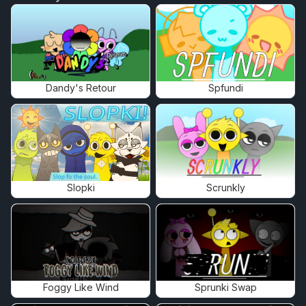
Dandy's Retour
Spfundi
Slopki
Scrunkly
Foggy Like Wind
Sprunki Swap