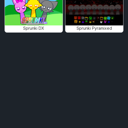
Sprunki DX
Sprunki Pyramixed