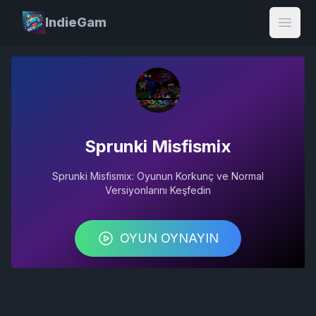
IndieGam
Open
Sprunki Misfismix
Sprunki Misfismix: Oyunun Korkunç ve Normal
Versiyonlarını Keşfedin
OYUN OYNAYIN