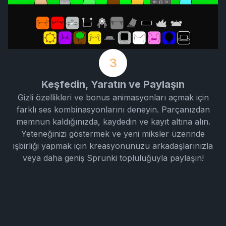
3
Keşfedin, Yaratın ve Paylaşın
Gizli özellikleri ve bonus animasyonları açmak için
farklı ses kombinasyonlarını deneyin. Parçanızdan
memnun kaldığınızda, kaydedin ve kayıt altına alın.
Yeteneğinizi göstermek ve yeni miksler üzerinde
işbirliği yapmak için kreasyonunuzu arkadaşlarınızla
veya daha geniş Sprunki topluluğuyla paylaşın!