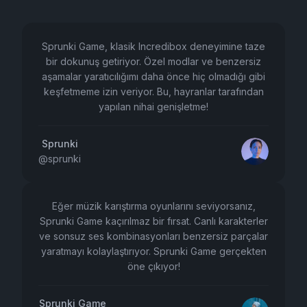
Sprunki Game, klasik Incredibox deneyimine taze
bir dokunuş getiriyor. Özel modlar ve benzersiz
aşamalar yaratıcılığımı daha önce hiç olmadığı gibi
keşfetmeme izin veriyor. Bu, hayranlar tarafından
yapılan nihai genişletme!
Sprunki
@
sprunki
Eğer müzik karıştırma oyunlarını seviyorsanız,
Sprunki Game kaçırılmaz bir fırsat. Canlı karakterler
ve sonsuz ses kombinasyonları benzersiz parçalar
yaratmayı kolaylaştırıyor. Sprunki Game gerçekten
öne çıkıyor!
Sprunki Game