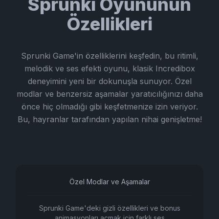
Sprunki Oyununun
Özellikleri
Sprunki Game'in özelliklerini keşfedin, bu ritimli,
melodik ve ses efekti oyunu, klasik Incredibox
deneyimini yeni bir dokunuşla sunuyor. Özel
modlar ve benzersiz aşamalar yaratıcılığınızı daha
önce hiç olmadığı gibi keşfetmenize izin veriyor.
Bu, hayranlar tarafından yapılan nihai genişletme!
Özel Modlar ve Aşamalar
Sprunki Game'deki gizli özellikleri ve bonus
animasyonları açmak için farklı ses