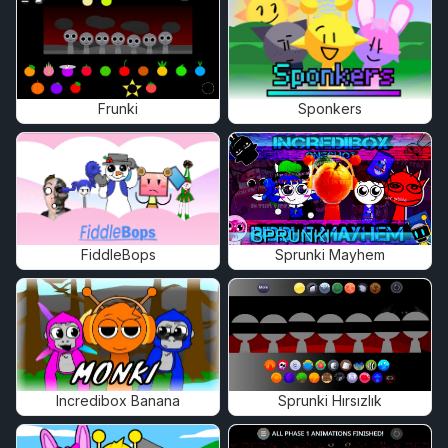
Frunki
Sponkers
FiddleBops
Sprunki Mayhem
Incredibox Banana
Sprunki Hırsızlık