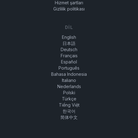
Hizmet şartları
Gizlilik politikası
DIL
English
日本語
Deutsch
Français
Español
Português
Bahasa Indonesia
Italiano
Nederlands
Polski
Türkçe
Tiếng Việt
한국어
简体中文