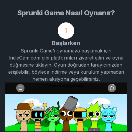
Sprunki Game Nasıl Oynanır?
1
Başlarken
Sprunki Game'i oynamaya başlamak için
IndieGam.com gibi platformları ziyaret edin ve oyna
düğmesine tıklayın. Oyun doğrudan tarayıcınızdan
erişilebilir, böylece indirme veya kurulum yapmadan
hemen aksiyona geçebilirsiniz.