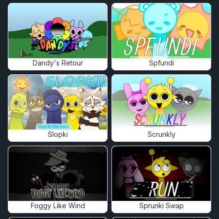
Dandy's Retour
Spfundi
Slopki
Scrunkly
Foggy Like Wind
Sprunki Swap