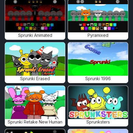
Sprunki Animated
Pyramixed
Sprunki Erased
Sprunki 1996
Sprunki Retake New Human
Sprunksters