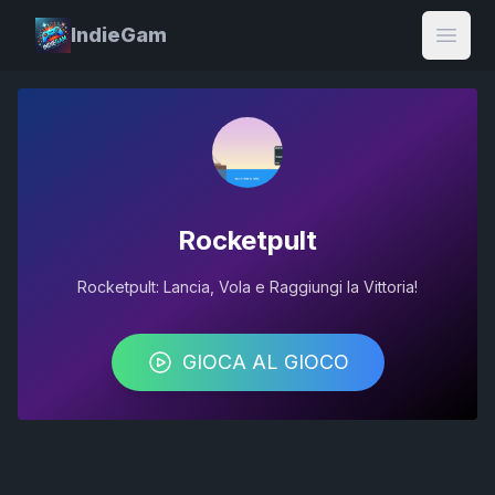
IndieGam
Open
Rocketpult
Rocketpult: Lancia, Vola e Raggiungi la Vittoria!
GIOCA AL GIOCO