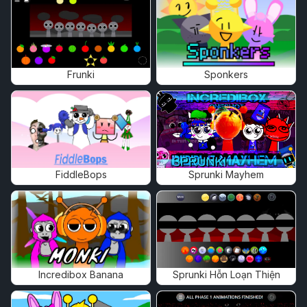
Frunki
Sponkers
FiddleBops
Sprunki Mayhem
Incredibox Banana
Sprunki Hỗn Loạn Thiện