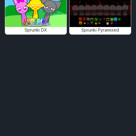
Sprunki DX
Sprunki Pyramixed