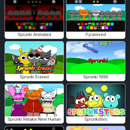
Sprunki Animated
Pyramixed
Sprunki Erased
Sprunki 1996
Sprunki Retake New Human
Sprunksters