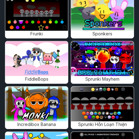
Frunki
Sponkers
FiddleBops
Sprunki Mayhem
Incredibox Banana
Sprunki Hỗn Loạn Thiện