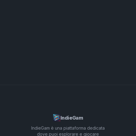
sfide e sbloccare nuovi personaggi o pacchetti
Spunky Play, i Mod di Pyramixed mantengono il
sonori. Personalizza i tuoi personaggi per adattarli
gioco fresco e coinvolgente per i giocatori di tutti i
al tuo stile musicale; regolare il loro aspetto e
livelli di abilità.
suono può aggiungere un ulteriore strato di
creatività alle tue composizioni. Usa i tutorial se sei
nuovo al gioco—forniscono preziose informazioni
sulle meccaniche di gameplay, aiutandoti a
migliorare le tue abilità più velocemente. Infine,
non esitare a collaborare con amici o la comunità;
condividere composizioni e partecipare agli eventi
può ispirare nuove idee e migliorare la tua
esperienza Pyramixed. Con questi consigli, sei
pronto per liberare la tua creatività e godere
appieno del potenziale di Sprunki Pyramixed!
IndieGam
IndieGam è una piattaforma dedicata
dove puoi esplorare e giocare