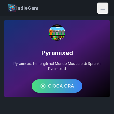
IndieGam
Open
Pyramixed
Pyramixed: Immergiti nel Mondo Musicale di Sprunki
Pyramixed
GIOCA ORA