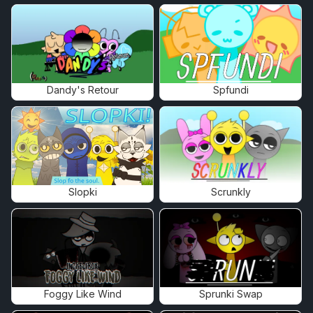
Dandy's Retour
Spfundi
Slopki
Scrunkly
Foggy Like Wind
Sprunki Swap