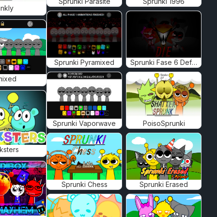
Sprunki Parasite
Sprunki 1996
nkly
Sprunki Pyramixed
Sprunki Fase 6 Definitif
mixed
Sprunki Vaporwave
PoisoSprunki
ksters
Sprunki Chess
Sprunki Erased