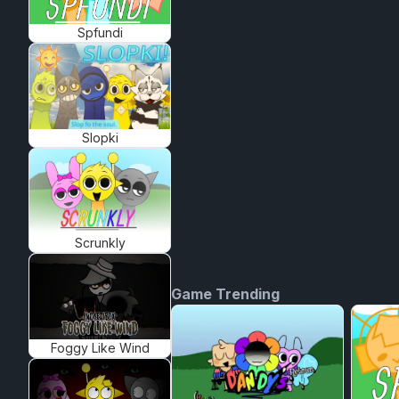
Spfundi
Slopki
Scrunkly
Game Trending
Foggy Like Wind