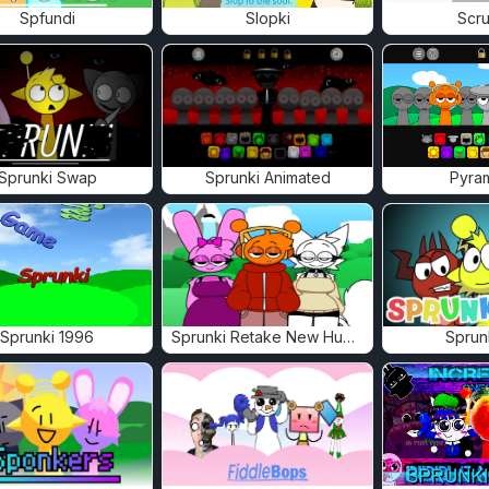
Spfundi
Slopki
Scru
Sprunki Swap
Sprunki Animated
Pyra
Sprunki 1996
Sprunki Retake New Human
Sprun