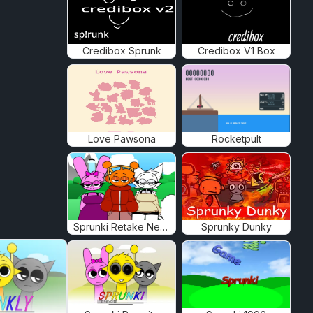
Credibox Sprunk
Credibox V1 Box
Love Pawsona
Rocketpult
Sprunki Retake New Human
Sprunky Dunky