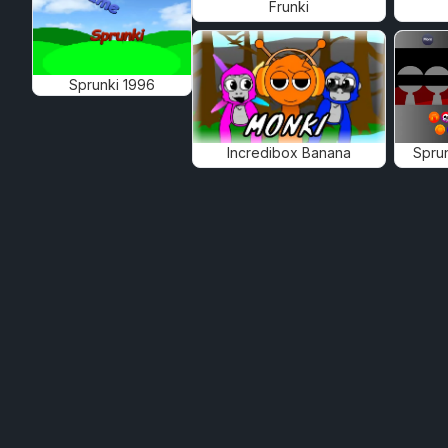
Frunki
Sprunki 1996
Incredibox Banana
Spru