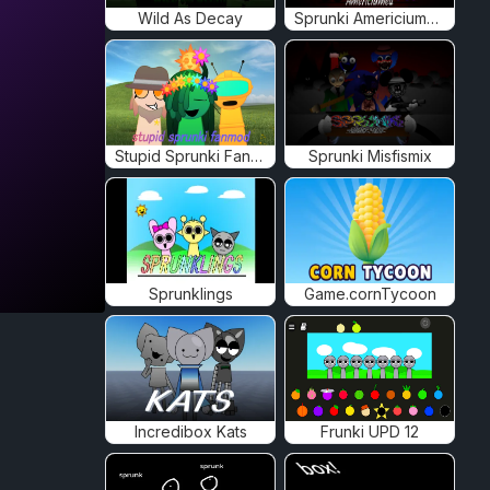
Wild As Decay
Sprunki Americiumed
Stupid Sprunki Fanmod
Sprunki Misfismix
Sprunklings
Game.cornTycoon
Incredibox Kats
Frunki UPD 12