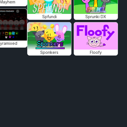
 Mayhem
Spfundi
Sprunki DX
Pyramixed
Sponkers
Floofy