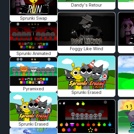
Dandy's Retour
Sprunki Swap
Foggy Like Wind
Sprunki Animated
Pyramixed
Sprunki Erased
Sprunki Erased