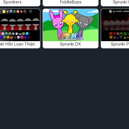
Sponkers
FiddleBops
Sprunki
nki Hỗn Loạn Thiện
Sprunki DX
Sprunki 