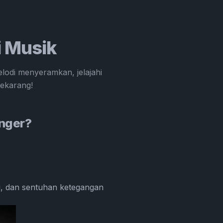
i Musik
lodi menyeramkan, jelajahi
sekarang!
nger?
si, dan sentuhan ketegangan