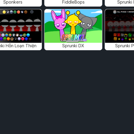
Sponkers
FiddleBops
Sprunki
nki Hỗn Loạn Thiện
Sprunki DX
Sprunki 