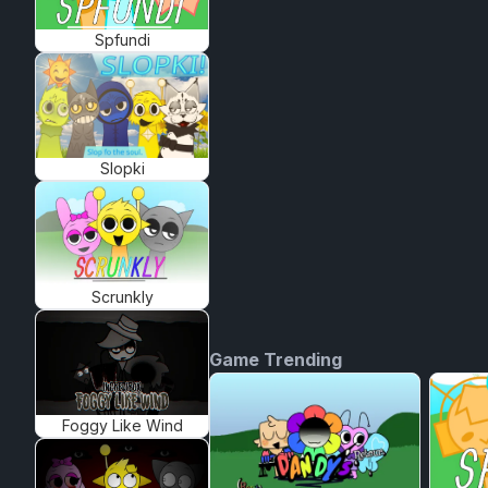
Spfundi
Slopki
Scrunkly
Game Trending
Foggy Like Wind