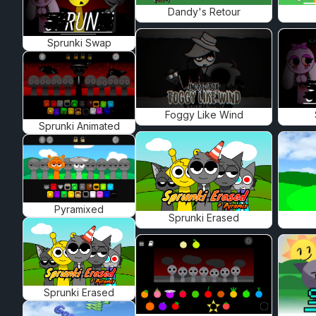
Dandy's Retour
Sprunki Swap
Foggy Like Wind
Sprunki Animated
Pyramixed
Sprunki Erased
Sprunki Erased