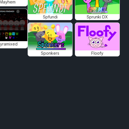
 Mayhem
Spfundi
Sprunki DX
Pyramixed
Sponkers
Floofy