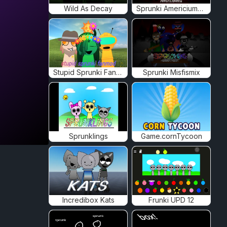
Wild As Decay
Sprunki Americiumed
Stupid Sprunki Fanmod
Sprunki Misfismix
Sprunklings
Game.cornTycoon
Incredibox Kats
Frunki UPD 12