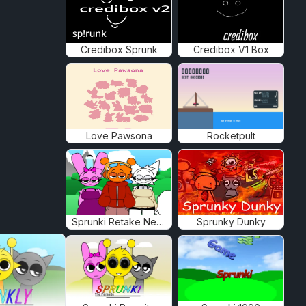
Credibox Sprunk
Credibox V1 Box
Love Pawsona
Rocketpult
Sprunki Retake New Human
Sprunky Dunky