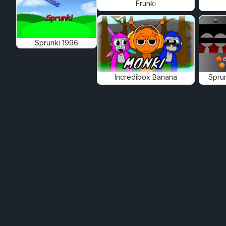
Frunki
Sprunki 1996
Incredibox Banana
Spru