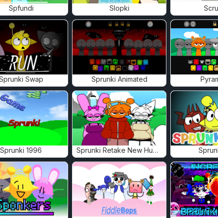
Spfundi
Slopki
Scru
Sprunki Swap
Sprunki Animated
Pyra
Sprunki 1996
Sprunki Retake New Human
Sprun