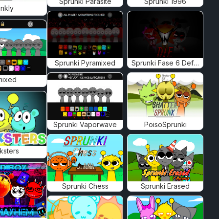
Sprunki Parasite
Sprunki 1996
nkly
Sprunki Pyramixed
Sprunki Fase 6 Definitif
mixed
Sprunki Vaporwave
PoisoSprunki
ksters
Sprunki Chess
Sprunki Erased