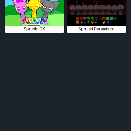
Sprunki DX
Sprunki Pyramixed