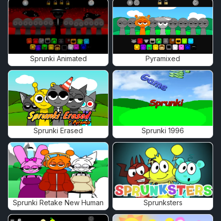
Sprunki Animated
Pyramixed
Sprunki Erased
Sprunki 1996
Sprunki Retake New Human
Sprunksters