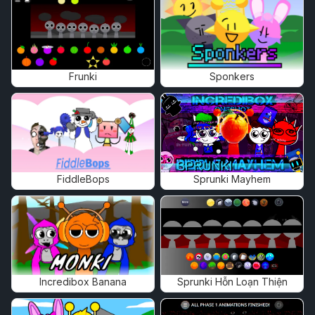
Frunki
Sponkers
FiddleBops
Sprunki Mayhem
Incredibox Banana
Sprunki Hỗn Loạn Thiện