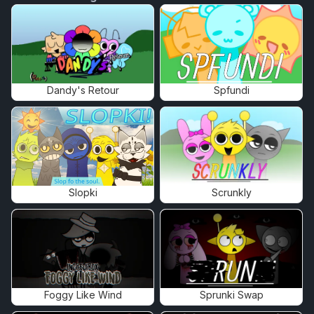
Dandy's Retour
Spfundi
Slopki
Scrunkly
Foggy Like Wind
Sprunki Swap