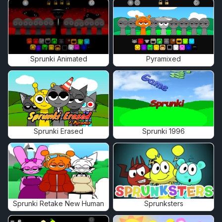
Sprunki Animated
Pyramixed
Sprunki Erased
Sprunki 1996
Sprunki Retake New Human
Sprunksters