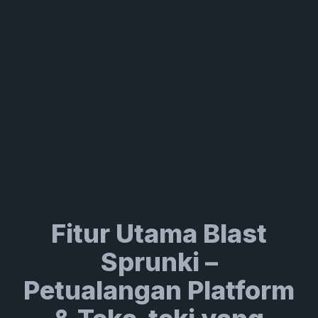
Fitur Utama Blast
Sprunki –
Petualangan Platform