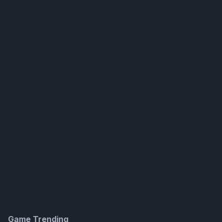
Game Trending