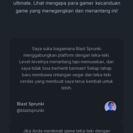
ultimate. Lihat mengapa para gamer kecanduan
game yang menegangkan dan menantang ini!
Saya suka bagaimana Blast Sprunki
menggabungkan platform dengan teka-teki.
Level-levelnya menantang tapi memuaskan, dan
saya tidak bisa berhenti bermain! Setiap tahap
baru membawa rintangan segar dan teka-teki
cerdas yang membuat saya terus kembali untuk
lebih.
Blast Sprunki
@
blastsprunki
Jika Anda menikmati game teka-teki dengan