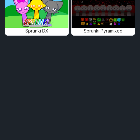
Sprunki DX
Sprunki Pyramixed