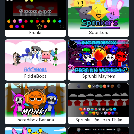
Frunki
Sponkers
FiddleBops
Sprunki Mayhem
Incredibox Banana
Sprunki Hỗn Loạn Thiện