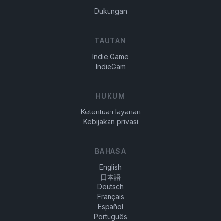
Dukungan
TAUTAN
Indie Game
IndieGam
HUKUM
Ketentuan layanan
Kebijakan privasi
BAHASA
English
日本語
Deutsch
Français
Español
Português