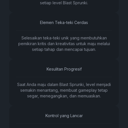
setiap level Blast Sprunki.
Elemen Teka-teki Cerdas
Selesaikan teka-teki unik yang membutuhkan
pemikiran kritis dan kreativitas untuk maju melalui
setiap tahap dan mencapai tujuan.
Kesulitan Progresif
Saat Anda maju dalam Blast Sprunki, level menjadi
semakin menantang, membuat gameplay tetap
segar, menegangkan, dan memuaskan.
Kontrol yang Lancar