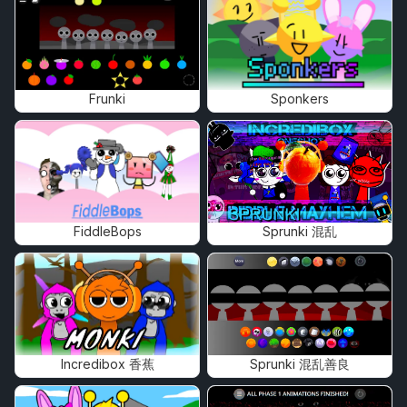
Frunki
Sponkers
FiddleBops
Sprunki 混乱
Incredibox 香蕉
Sprunki 混乱善良