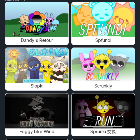
Dandy's Retour
Spfundi
Slopki
Scrunkly
Foggy Like Wind
Sprunki 交换