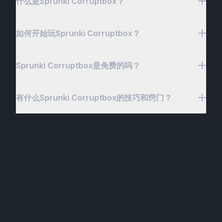
什么是Sprunki Corruptbox？
如何开始玩Sprunki Corruptbox？
Sprunki Corruptbox是一款充满故障的实验性解谜平
台游戏，将玩家带入一个数字腐化已经掌控的黑暗、超
现实世界。在这个令人毛骨悚然、破碎的领域中，主角
Sprunki Corruptbox是免费的吗？
要开始玩Sprunki Corruptbox，只需访问Sprunki
必须解决复杂的谜题，克服被腐化的实体，并在混乱的
Corruptbox的官方游戏页面。一旦到达那里，你就可
环境中恢复平衡。游戏结合了具有挑战性的游戏玩法、
以沉浸在数字腐化已经掌控的故障世界中。使用方向键
有什么Sprunki Corruptbox的技巧和窍门？
创新机制和独特叙事，创造出一个引人入胜的体验。
是的，Sprunki Corruptbox是免费的！你可以直接从
或WASD在令人毛骨悚然的环境中移动，使用空格键
Sprunki Corruptbox的官方网站免费访问游戏。沉浸
与物体互动，并用鼠标操控世界元素。随着进展，准备
在充满故障和超现实的腐化世界中，立即开始解谜。凭
好在这个超现实冒险中面对具有挑战性的谜题和被腐化
要在Sprunki Corruptbox中取得成功，有一些基本的
借其独特的游戏玩法和具有挑战性的谜题，Sprunki
的实体。每个关卡都充满混乱和谜题，使Sprunki
技巧和窍门可以帮助你在充满故障的世界中导航。首
Corruptbox为所有玩家提供了一个完全免费的引人入
Corruptbox成为实验性解谜平台游戏爱好者的必玩之
先，始终仔细聆听动态声音设计—Sprunki
胜的体验。
作。
Corruptbox严重依赖音频提示，扭曲的声音或令人毛
骨悚然的音乐可以提供解决谜题和与环境互动的重要线
索。接受故障机制；游戏围绕被腐化的物体和角色构
建，所以不要犹豫尝试这些元素。创造力和跳出框架思