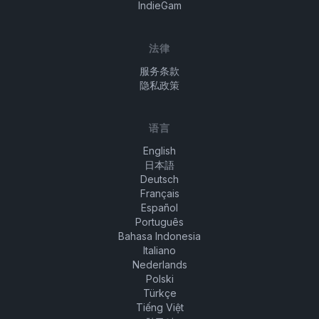
IndieGam
法律
服务条款
隐私政策
语言
English
日本語
Deutsch
Français
Español
Português
Bahasa Indonesia
Italiano
Nederlands
Polski
Türkçe
Tiếng Việt