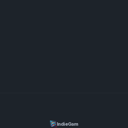
考是克服游戏挑战的关键。也要确保探索游戏世界的每
个角落—Sprunki Corruptbox隐藏着可以加深你对混
乱叙事理解的秘密故事和奖励内容。最后，为不断变化
的环境做好准备。当你通过关卡时，Sprunki
Corruptbox的世界将改变并引入需要快速适应的新障
碍和机制。有了这些技巧，你将能够解开被腐化世界的
秘密，甚至面对最复杂的谜题。
IndieGam