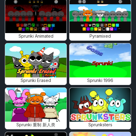
Sprunki Animated
Pyramixed
Sprunki Erased
Sprunki 1996
Sprunki 重制 新人类
Sprunksters