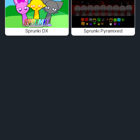
Sprunki DX
Sprunki Pyramixed