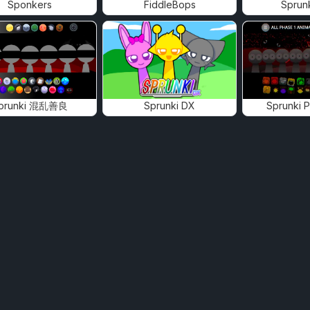
Sponkers
FiddleBops
Sprun
prunki 混乱善良
Sprunki DX
Sprunki 