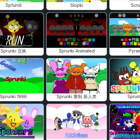
Spfundi
Slopki
Scru
Sprunki 交换
Sprunki Animated
Pyra
Sprunki 1996
Sprunki 重制 新人类
Sprun