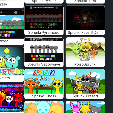
Sprunki 寄生虫
Sprunki 1996
nkly
Sprunki Pyramixed
Sprunki Fase 6 Definitiva
mixed
Sprunki Vaporwave
PoisoSprunki
ksters
Sprunki Chess
Sprunki Erased