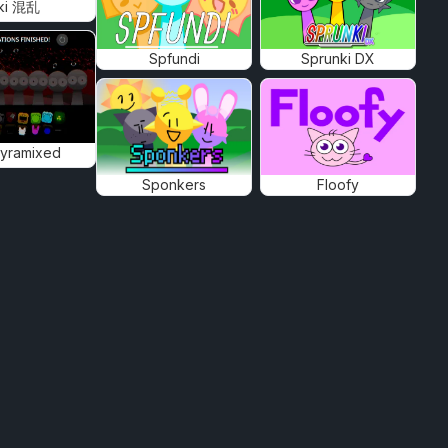
ki 混乱
Spfundi
Sprunki DX
Pyramixed
Sponkers
Floofy