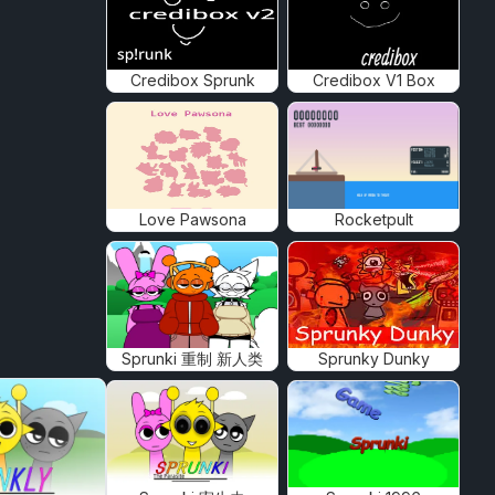
Credibox Sprunk
Credibox V1 Box
Love Pawsona
Rocketpult
Sprunki 重制 新人类
Sprunky Dunky