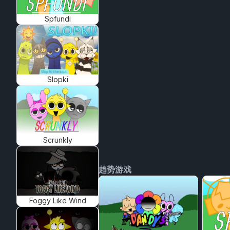
Spfundi
Slopki
Scrunkly
趋势游戏
Foggy Like Wind