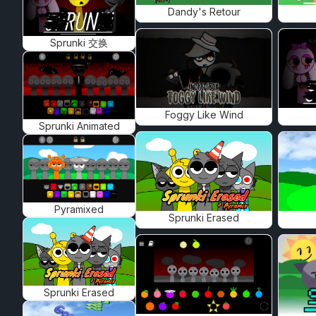
Dandy's Retour
Sprunki 交换
Foggy Like Wind
Sprunki Animated
Pyramixed
Sprunki Erased
Sprunki Erased