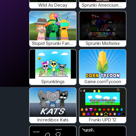
Wild As Decay
Sprunki Americiumed
Stupid Sprunki Fanmod
Sprunki Misfismix
Sprunklings
Game.cornTycoon
Incredibox Kats
Frunki UPD 12