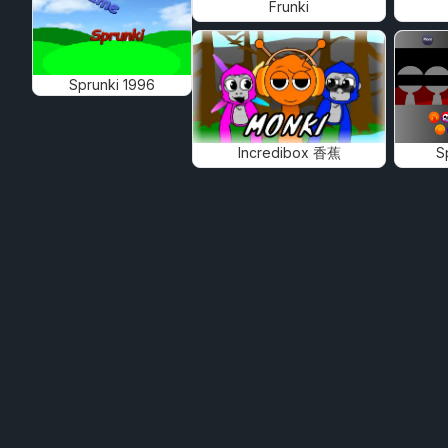
Frunki
Sprunki 1996
Incredibox 香蕉
S