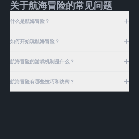
关于航海冒险的常见问题
什么是航海冒险？
如何开始玩航海冒险？
航海冒险是一款令人兴奋的休闲动作游戏，你将指挥一
艘海盗船，航行海洋，与无情的骷髅海盗战斗。在这款
引人入胜的游戏中，你可以升级和定制你的船只，提升
航海冒险的游戏机制是什么？
要开始玩航海冒险，只需启动游戏并开始你作为海盗船
其速度、耐久度和火力。装备大炮、弩箭和炮塔等强大
长的旅程。你的第一个任务是使用在战斗中赚取的金币
武器，为充满动作的海战做准备。通过升级能量发生器
升级你的船只。专注于通过装备大炮、弩箭和炮塔等强
航海冒险有哪些技巧和诀窍？
的能力，你可以更频繁地释放毁灭性技能，轻松消灭敌
航海冒险的游戏机制围绕着升级你的海盗船、参与动态
大武器来提升速度、耐久度和火力等关键方面。当你的
人的浪潮。游戏允许你尝试不同的船只配置和策略，让
海战和尝试各种策略来主宰海洋展开。玩家从通过战斗
船只准备就绪时，参与与骷髅海盗浪潮和敌舰的刺激海
你自由测试各种部件和武器组合以获得最佳游戏体验。
赚取金币开始，这些金币可以用来提升他们船只的速
战。随着进展，升级你的能量发生器以解锁帮助你更有
要在航海冒险中取得成功，首先要专注于提升船只的速
无论是与骷髅海盗还是敌舰战斗，航海冒险都提供了动
度、耐久度和火力。你可以为你的船只装备各种武器，
效地击败敌人的技能。别忘了尝试不同的船只配置和策
度和耐久度，以在更困难的战斗中生存。装备大炮、弩
态的、高风险的战斗，这些战斗会挑战你的技能，让你
包括大炮、弩箭和炮塔，每种武器都有独特的能力，为
略来测试和改进你的战斗方法。无论是与凶猛的敌人战
箭和炮塔等强大武器的组合，并尝试不同的组合以找到
在努力成为终极海盗船长的过程中保持投入！
战斗体验增添深度。能量发生器是另一个关键机制，让
斗还是定制你的船只，航海冒险都在公海上提供了一个
对抗骷髅海盗和敌舰的最佳配置。升级能量发生器至关
你能够升级和更频繁地释放强大技能，帮助你轻松消灭
刺激和充满动作的体验！
重要，因为它让你能够更频繁地使用强大技能，并在战