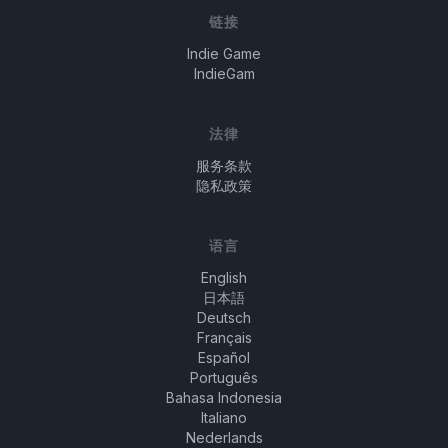
链接
Indie Game
IndieGam
法律
服务条款
隐私政策
语言
English
日本語
Deutsch
Français
Español
Português
Bahasa Indonesia
Italiano
Nederlands