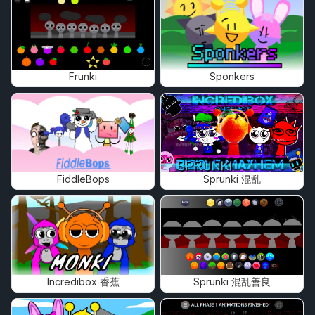
Frunki
Sponkers
FiddleBops
Sprunki 混乱
Incredibox 香蕉
Sprunki 混乱善良