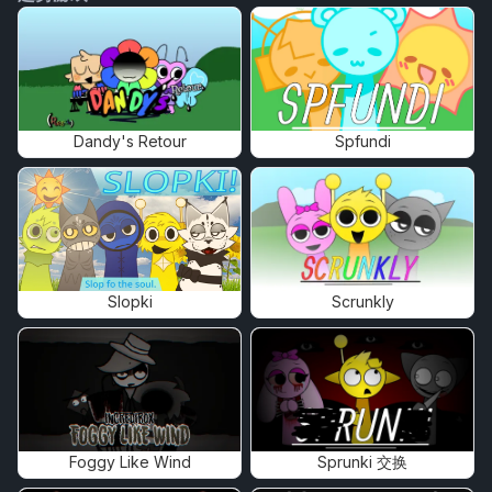
Dandy's Retour
Spfundi
Slopki
Scrunkly
Foggy Like Wind
Sprunki 交换