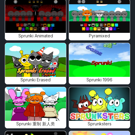
Sprunki Animated
Pyramixed
Sprunki Erased
Sprunki 1996
Sprunki 重制 新人类
Sprunksters