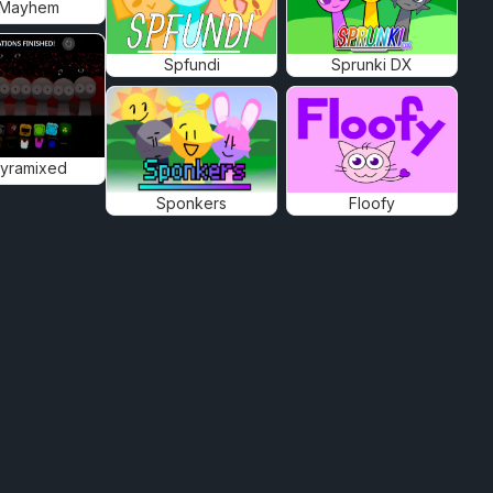
 Mayhem
Spfundi
Sprunki DX
Pyramixed
Sponkers
Floofy