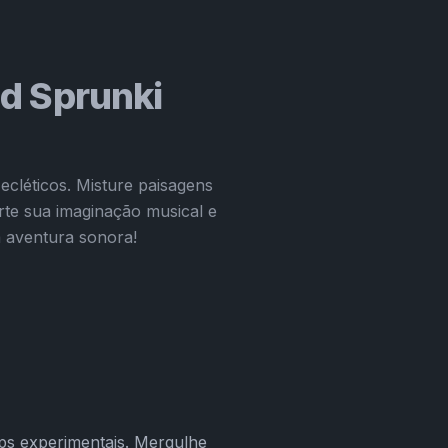
od Sprunki
ecléticos. Misture paisagens
rte sua imaginação musical e
a aventura sonora!
ps experimentais. Mergulhe