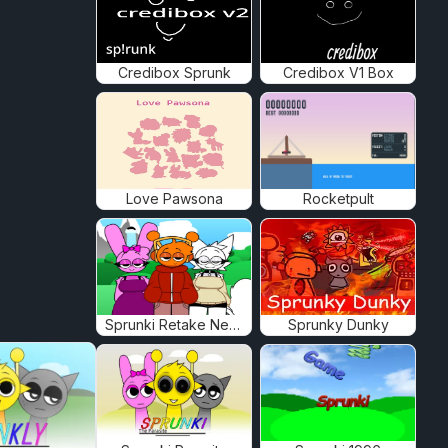
Credibox Sprunk
Credibox V1 Box
Love Pawsona
Rocketpult
Sprunki Retake New Human
Sprunky Dunky