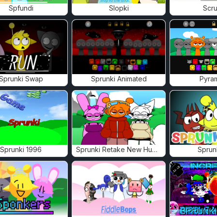
Spfundi
Slopki
Scru
Sprunki Swap
Sprunki Animated
Pyra
Sprunki 1996
Sprunki Retake New Human
Sprun