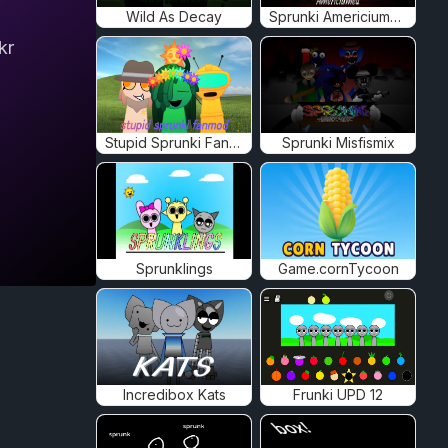
Wild As Decay
Sprunki Americiumed
kr
Stupid Sprunki Fanmod
Sprunki Misfismix
Sprunklings
Game.cornTycoon
Incredibox Kats
Frunki UPD 12