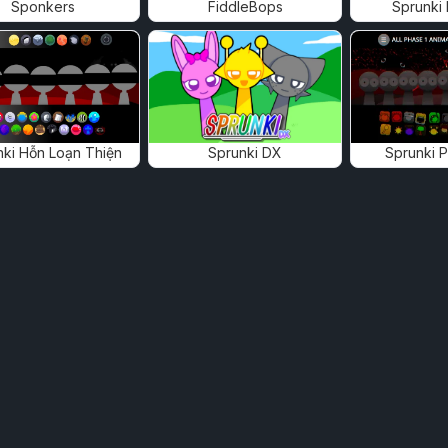
Sponkers
FiddleBops
Sprunki
nki Hỗn Loạn Thiện
Sprunki DX
Sprunki 