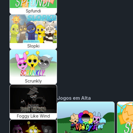
Spfundi
Slopki
Scrunkly
Jogos em Alta
Foggy Like Wind