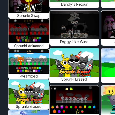
Dandy's Retour
Sprunki Swap
Foggy Like Wind
Sprunki Animated
Pyramixed
Sprunki Erased
Sprunki Erased