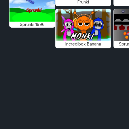
Frunki
Sprunki 1996
Incredibox Banana
Spru