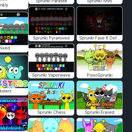
Sprunki Parasite
Sprunki 1996
nkly
Sprunki Pyramixed
Sprunki Fase 6 Definitiva
mixed
Sprunki Vaporwave
PoisoSprunki
ksters
Sprunki Chess
Sprunki Erased