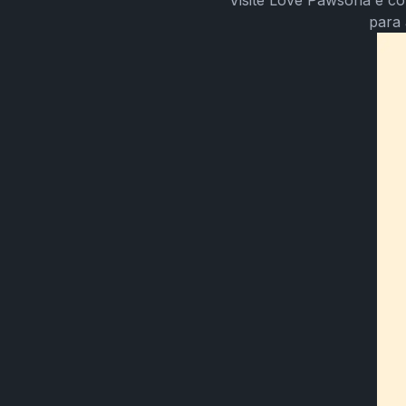
Visite Love Pawsona e co
para 