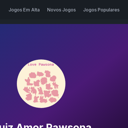
Jogos Em Alta
Novos Jogos
Jogos Populares
uiz Amor Pawsona