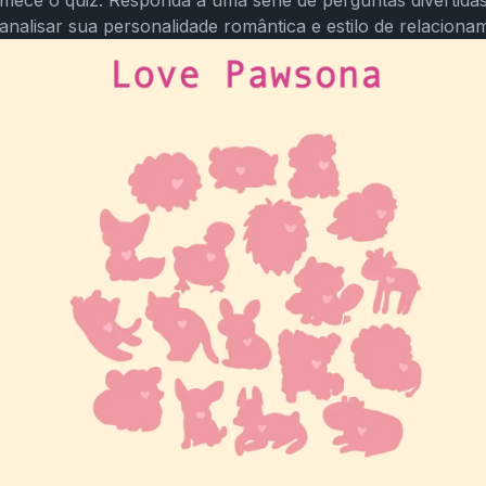
mece o quiz. Responda a uma série de perguntas divertidas
analisar sua personalidade romântica e estilo de relaciona