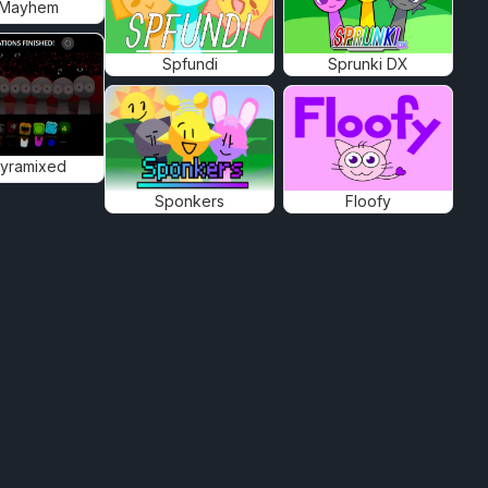
 Mayhem
Spfundi
Sprunki DX
Pyramixed
Sponkers
Floofy