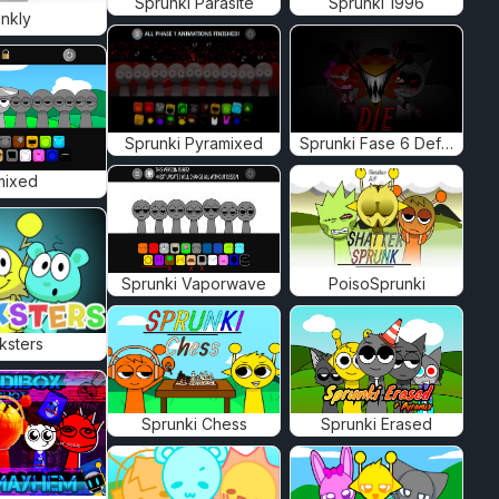
Sprunki Parasite
Sprunki 1996
nkly
Sprunki Pyramixed
Sprunki Fase 6 Definitiva
mixed
Sprunki Vaporwave
PoisoSprunki
ksters
Sprunki Chess
Sprunki Erased