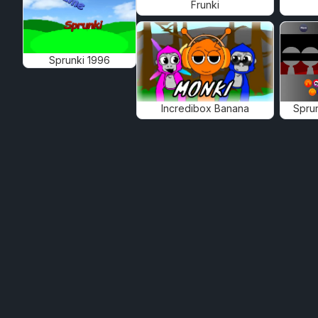
Frunki
Sprunki 1996
Incredibox Banana
Spru