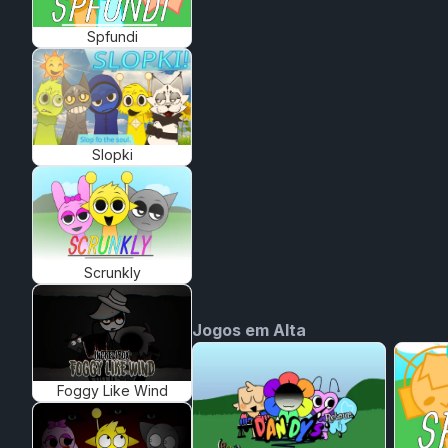
Spfundi
Slopki
Scrunkly
Jogos em Alta
Foggy Like Wind