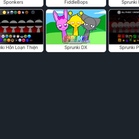
Sponkers
FiddleBops
Sprunki
nki Hỗn Loạn Thiện
Sprunki DX
Sprunki 