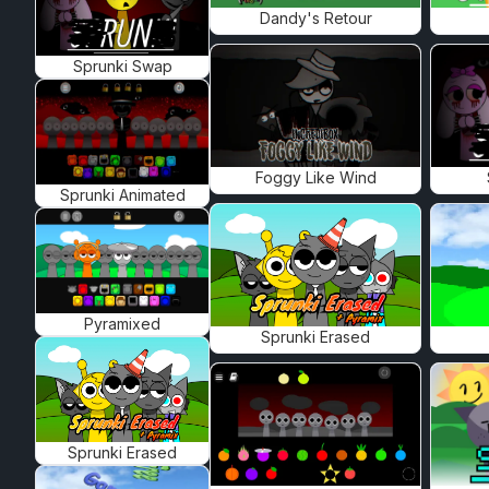
Dandy's Retour
Sprunki Swap
Foggy Like Wind
Sprunki Animated
Pyramixed
Sprunki Erased
Sprunki Erased