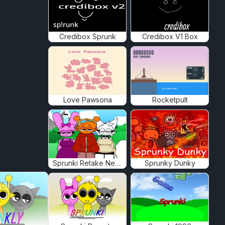
Credibox Sprunk
Credibox V1 Box
Love Pawsona
Rocketpult
Sprunki Retake New Human
Sprunky Dunky