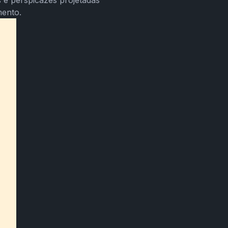
 e perspicazes projetadas
mento.