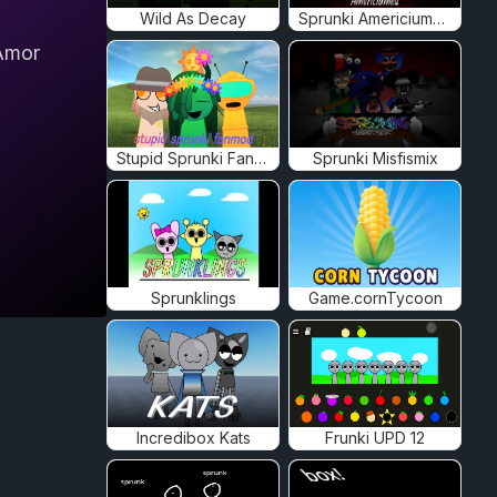
Wild As Decay
Sprunki Americiumed
Amor
Stupid Sprunki Fanmod
Sprunki Misfismix
Sprunklings
Game.cornTycoon
Incredibox Kats
Frunki UPD 12