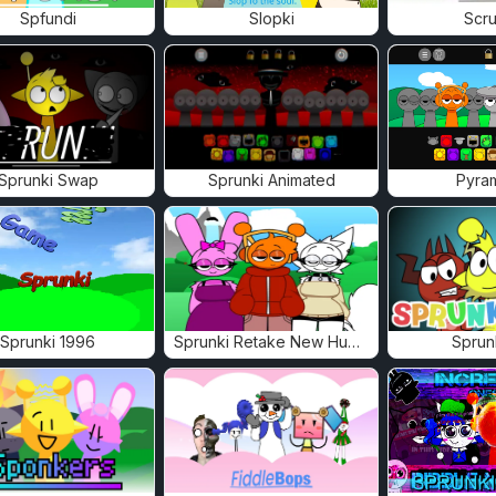
Spfundi
Slopki
Scru
Sprunki Swap
Sprunki Animated
Pyra
Sprunki 1996
Sprunki Retake New Human
Sprun