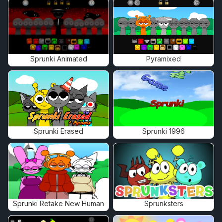
Sprunki Animated
Pyramixed
Sprunki Erased
Sprunki 1996
Sprunki Retake New Human
Sprunksters