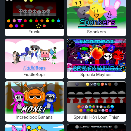
Frunki
Sponkers
FiddleBops
Sprunki Mayhem
Incredibox Banana
Sprunki Hỗn Loạn Thiện