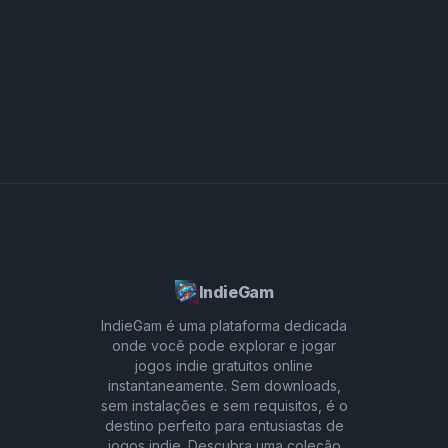
uma experiência totalmente imersiva e
um toque empolgante às suas criações. Por fim,
personalizável. Seja você um criador de música
compartilhe suas faixas com a vibrante
ou um explorador do universo Sprunki
comunidade do Sprunking, trocando ideias e
Sprunking, este mod oferece uma maneira nova,
colaborando com outros para expandir seus
envolvente e personalizada de expressar sua
horizontes musicais. Essas dicas ajudarão você a
criatividade como nunca antes.
aproveitar ao máximo a sua experiência com
Sprunki Sprunking, criando composições
verdadeiramente personalizadas e marcantes.
IndieGam
IndieGam é uma plataforma dedicada
onde você pode explorar e jogar
jogos indie gratuitos online
instantaneamente. Sem downloads,
sem instalações e sem requisitos, é o
destino perfeito para entusiastas de
jogos indie. Descubra uma coleção