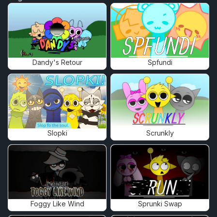
Dandy's Retour
Spfundi
Slopki
Scrunkly
Foggy Like Wind
Sprunki Swap