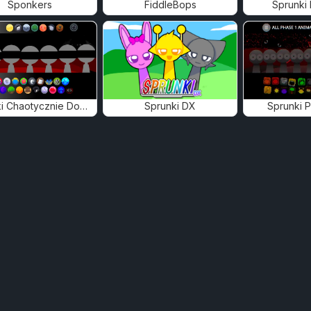
Sponkers
FiddleBops
Sprunki
Sprunki Chaotycznie Dobry
Sprunki DX
Sprunki 