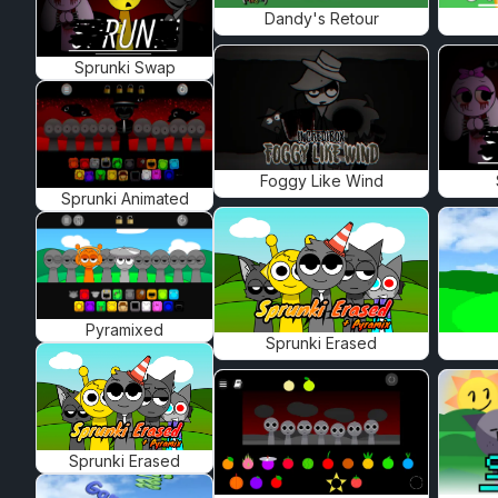
Dandy's Retour
Sprunki Swap
Foggy Like Wind
Sprunki Animated
Pyramixed
Sprunki Erased
Sprunki Erased