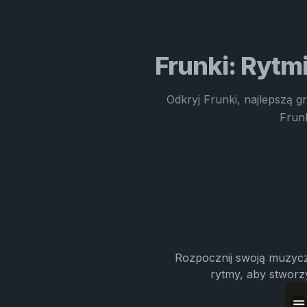
Frunki: Rytm
Odkryj Frunki, najlepszą g
Frunk
Rozpocznij swoją muzycz
rytmy, aby stworz