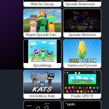
Wild As Decay
Sprunki Americiumed
Stupid Sprunki Fanmod
Sprunki Misfismix
Sprunklings
Game.cornTycoon
Incredibox Kats
Frunki UPD 12