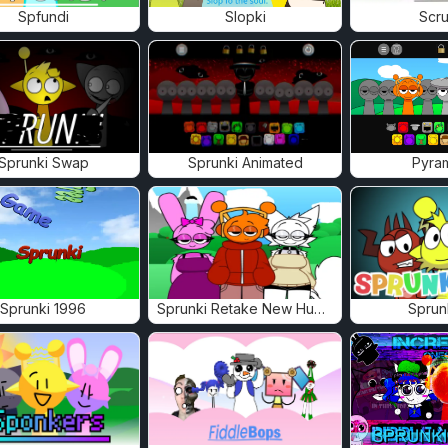
Spfundi
Slopki
Scru
Sprunki Swap
Sprunki Animated
Pyra
Sprunki 1996
Sprunki Retake New Human
Sprun