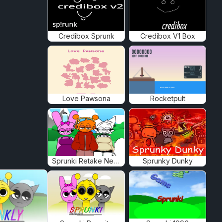
Credibox Sprunk
Credibox V1 Box
Love Pawsona
Rocketpult
Sprunki Retake New Human
Sprunky Dunky