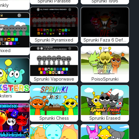
Sprunki Parasite
Sprunki 1996
nkly
Sprunki Pyramixed
Sprunki Faza 6 Definitywna
mixed
Sprunki Vaporwave
PoisoSprunki
ksters
Sprunki Chess
Sprunki Erased