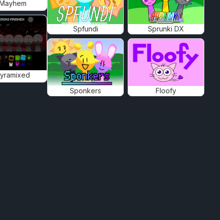
 Mayhem
Spfundi
Sprunki DX
Pyramixed
Sponkers
Floofy