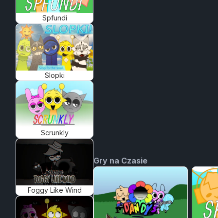
Spfundi
Slopki
Scrunkly
Gry na Czasie
Foggy Like Wind