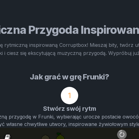
iczna Przygoda Inspirowa
rę rytmiczną inspirowaną Corruptbox! Mieszaj bity, twórz 
i i ciesz się ekscytującą muzyczną przygodą. Wypróbuj już
Jak grać w grę Frunki?
1
Stwórz swój rytm
ną przygodę w Frunki, wybierając urocze postacie owoców.
yć własne chwytliwe utwory, inspirowane żywiołowym styl