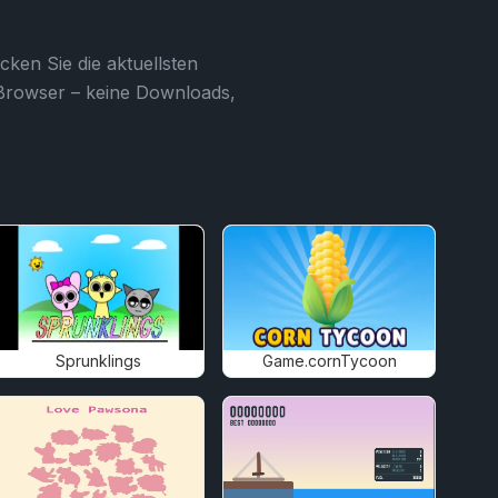
cken Sie die aktuellsten
 Browser – keine Downloads,
Sprunklings
Game.cornTycoon