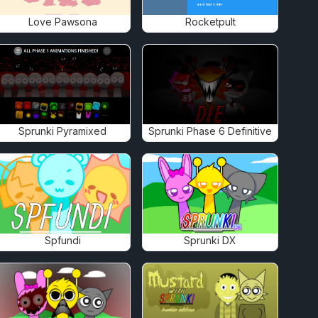
Love Pawsona
Rocketpult
Sprunki Pyramixed
Sprunki Phase 6 Definitive
Spfundi
Sprunki DX