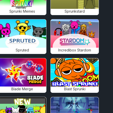
Sprunki Memes
Sprunkstard
Spruted
Incredibox Stardom
Blade Merge
Blast Sprunki