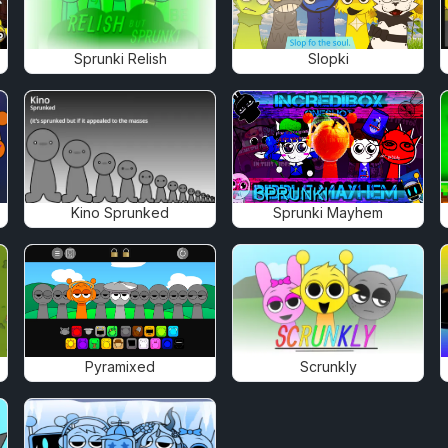
Sprunki Relish
Slopki
Kino Sprunked
Sprunki Mayhem
Pyramixed
Scrunkly