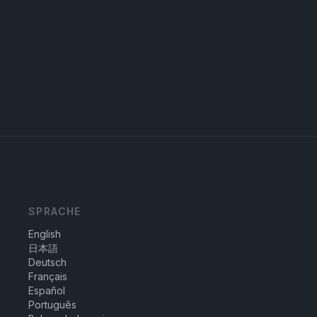
SPRACHE
English
日本語
Deutsch
Français
Español
Português