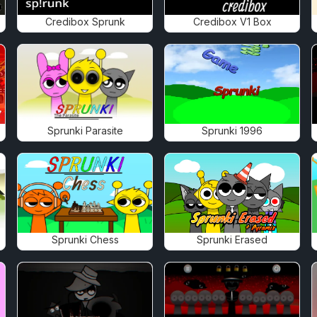
Credibox Sprunk
Credibox V1 Box
Sprunki Parasite
Sprunki 1996
Sprunki Chess
Sprunki Erased