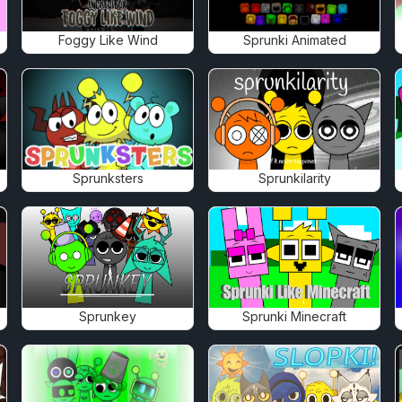
Foggy Like Wind
Sprunki Animated
Sprunksters
Sprunkilarity
Sprunkey
Sprunki Minecraft