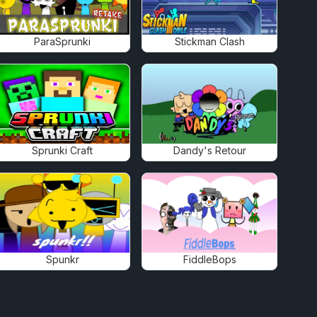
ParaSprunki
Stickman Clash
Sprunki Craft
Dandy's Retour
Spunkr
FiddleBops