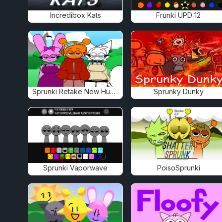
Incredibox Kats
Frunki UPD 12
Sprunki Retake New Human
Sprunky Dunky
Sprunki Vaporwave
PoisoSprunki