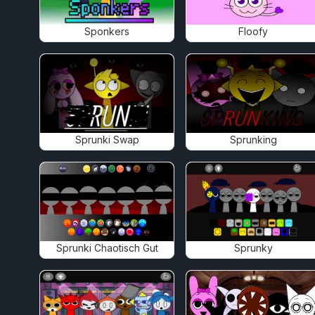
Sponkers
Floofy
Sprunki Swap
Sprunking
Sprunki Chaotisch Gut
Sprunky