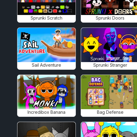
Sprunki Scratch
Sprunki Doors
Sail Adventure
Sprunki Stranger
Incredibox Banana
Bag Defense