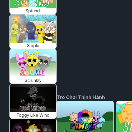
Spfundi
Slopki
Scrunkly
Trò Chơi Thịnh Hành
Foggy Like Wind