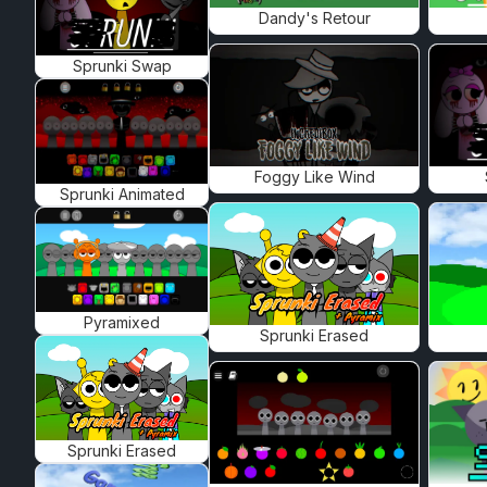
Dandy's Retour
Sprunki Swap
Foggy Like Wind
Sprunki Animated
Pyramixed
Sprunki Erased
Sprunki Erased