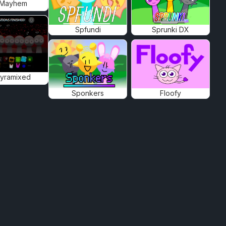
 Mayhem
Spfundi
Sprunki DX
Pyramixed
Sponkers
Floofy