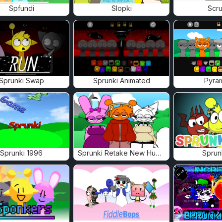
Spfundi
Slopki
Scru
Sprunki Swap
Sprunki Animated
Pyra
Sprunki 1996
Sprunki Retake New Human
Sprun