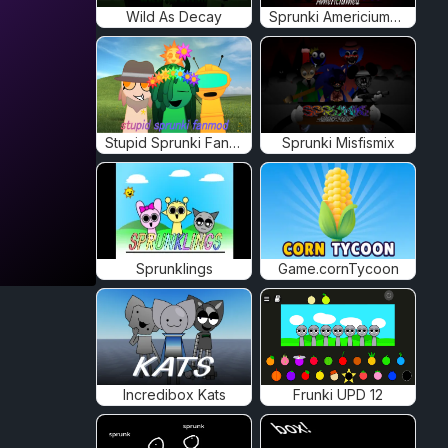
Wild As Decay
Sprunki Americiumed
Stupid Sprunki Fanmod
Sprunki Misfismix
Sprunklings
Game.cornTycoon
Incredibox Kats
Frunki UPD 12