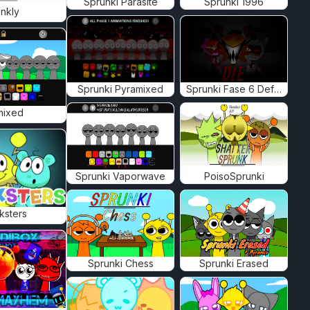
Sprunki Parasite
Sprunki 1996
nkly
Sprunki Pyramixed
Sprunki Fase 6 Definitiva
mixed
Sprunki Vaporwave
PoisoSprunki
ksters
Sprunki Chess
Sprunki Erased