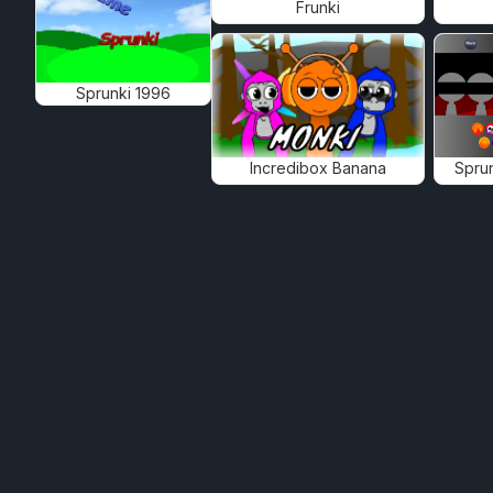
Frunki
Sprunki 1996
Incredibox Banana
Spru