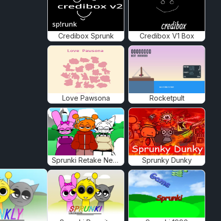
Credibox Sprunk
Credibox V1 Box
Love Pawsona
Rocketpult
Sprunki Retake New Human
Sprunky Dunky