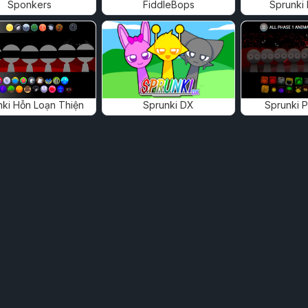
Sponkers
FiddleBops
Sprunki
nki Hỗn Loạn Thiện
Sprunki DX
Sprunki 